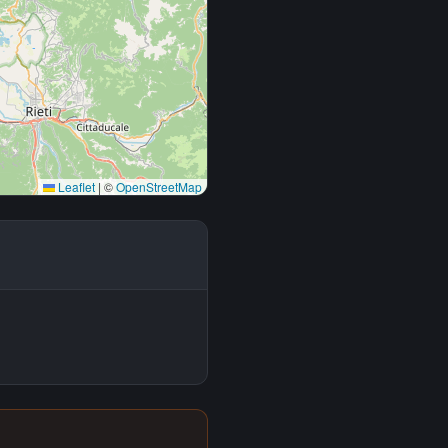
Leaflet
|
©
OpenStreetMap