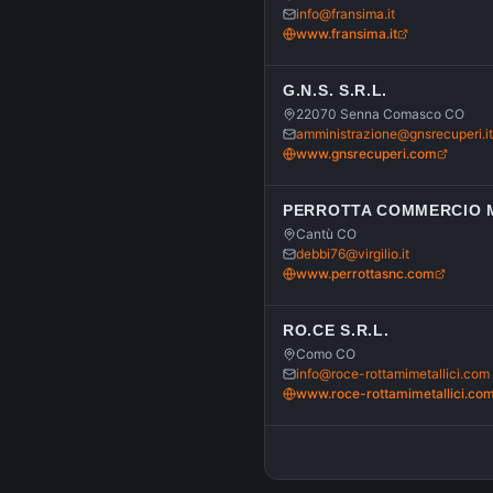
info@fransima.it
www.fransima.it
G.N.S. S.R.L.
22070 Senna Comasco CO
amministrazione@gnsrecuperi.it
www.gnsrecuperi.com
PERROTTA COMMERCIO M
Cantù CO
debbi76@virgilio.it
www.perrottasnc.com
RO.CE S.R.L.
Como CO
info@roce-rottamimetallici.com
www.roce-rottamimetallici.co