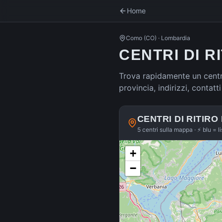
Home
Como
(
CO
) ·
Lombardia
CENTRI DI R
Trova rapidamente un centro
provincia, indirizzi, contat
CENTRI DI RITIRO
5 centri sulla mappa · ⚡ blu = l
+
−