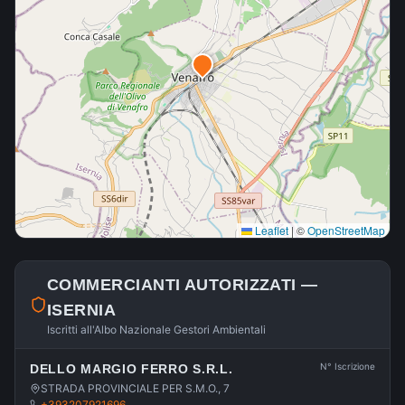
Leaflet
|
©
OpenStreetMap
COMMERCIANTI AUTORIZZATI —
ISERNIA
Iscritti all'Albo Nazionale Gestori Ambientali
N° Iscrizione
DELLO MARGIO FERRO S.R.L.
STRADA PROVINCIALE PER S.M.O., 7
+393207921696