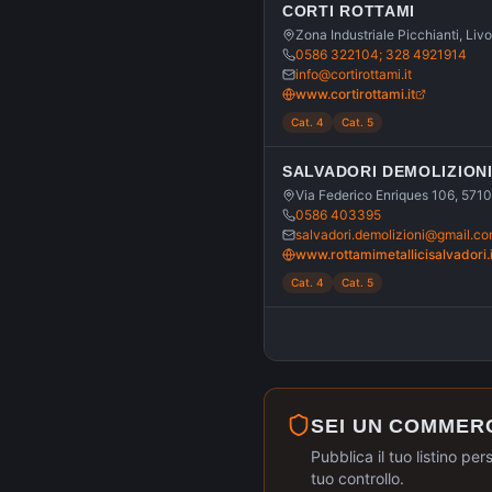
CORTI ROTTAMI
Zona Industriale Picchianti, Livo
0586 322104; 328 4921914
info@cortirottami.it
www.cortirottami.it
Cat. 4
Cat. 5
SALVADORI DEMOLIZION
Via Federico Enriques 106, 5710
0586 403395
salvadori.demolizioni@gmail.c
www.rottamimetallicisalvadori.i
Cat. 4
Cat. 5
SEI UN COMMER
Pubblica il tuo listino per
tuo controllo.