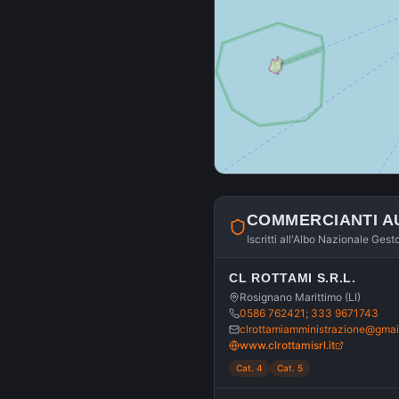
COMMERCIANTI A
Iscritti all'Albo Nazionale Gest
CL ROTTAMI S.R.L.
Rosignano Marittimo (LI)
0586 762421; 333 9671743
clrottamiamministrazione@gmai
www.clrottamisrl.it
Cat. 4
Cat. 5