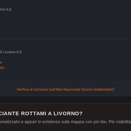
rno (LI)
I
0 Livorno (LI)
om
t
Verifica le iscrizioni sull'Albo Nazionale Gestori Ambientali
CIANTE ROTTAMI A
LIVORNO
?
sonalizzato e appari in evidenza sulla mappa con pin blu. Più visibilità, 