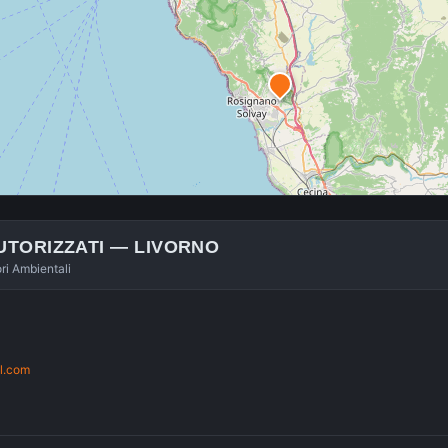
UTORIZZATI —
LIVORNO
ori Ambientali
l.com