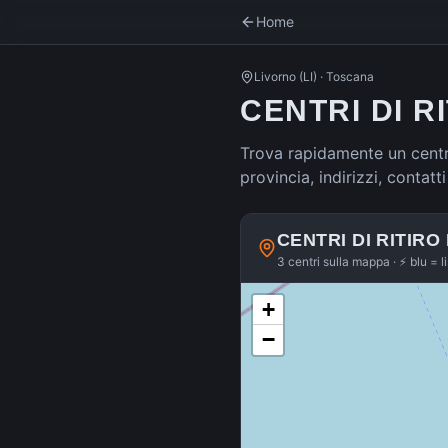
Home
Livorno
(
LI
) ·
Toscana
CENTRI DI R
Trova rapidamente un centro
provincia, indirizzi, contat
CENTRI DI RITIRO
3 centri sulla mappa · ⚡ blu = l
+
−