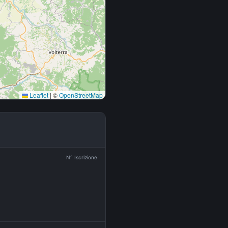
Leaflet
|
©
OpenStreetMap
N° Iscrizione