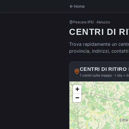
Home
Pescara
(
PE
) ·
Abruzzo
CENTRI DI R
Trova rapidamente un centro
provincia, indirizzi, contat
CENTRI DI RITIRO
1 centri sulla mappa · ⚡ blu = l
+
−