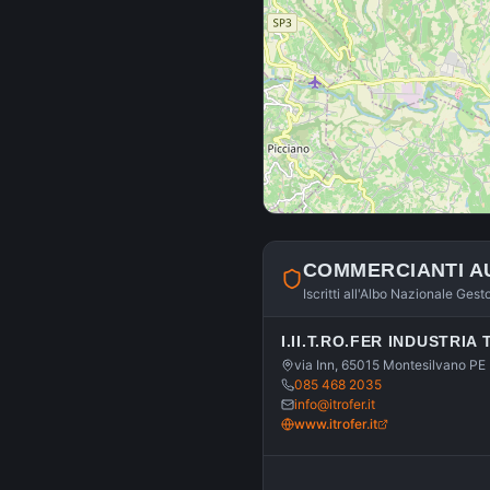
COMMERCIANTI A
Iscritti all'Albo Nazionale Gest
I.II.T.RO.FER INDUSTRI
via Inn, 65015 Montesilvano PE
085 468 2035
info@itrofer.it
www.itrofer.it