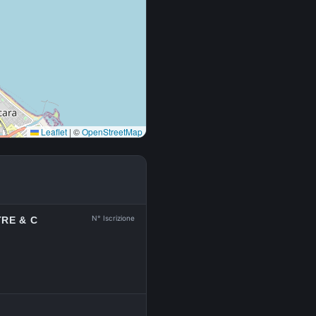
Leaflet
|
©
OpenStreetMap
N° Iscrizione
TRE & C