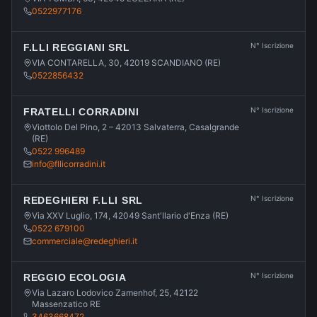
0522977176
N° Iscrizione
F.LLI REGGIANI SRL
VIA CONTARELLA, 30, 42019 SCANDIANO (RE)
0522856432
N° Iscrizione
FRATELLI CORRADINI
Viottolo Del Pino, 2 – 42013 Salvaterra, Casalgrande
(RE)
0522 996489
info@fllicorradini.it
N° Iscrizione
REDEGHIERI F.LLI SRL
Via XXV Luglio, 174, 42049 Sant'Ilario d'Enza (RE)
0522 679100
commerciale@redeghieri.it
N° Iscrizione
REGGIO ECOLOGIA
Via Lazaro Lodovico Zamenhof, 25, 42122
Massenzatico RE
3463668472