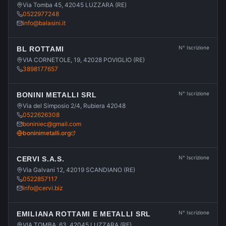
Via Tomba 45, 42045 LUZZARA (RE)
0522977248
info@balasini.it
N° Iscrizione
BL ROTTAMI
VIA CORNETOLE, 19, 42028 POVIGLIO (RE)
3898177657
N° Iscrizione
BONINI METALLI SRL
Via del Simposio 2/4, Rubiera 42048
0522626308
boniniec@gmail.com
boninimetalli.org
N° Iscrizione
CERVI S.A.S.
Via Galvani 12, 42019 SCANDIANO (RE)
0522857117
info@cervi.biz
N° Iscrizione
EMILIANA ROTTAMI E METALLI SRL
VIA TOMBA, 63, 42045 LUZZARA (RE)