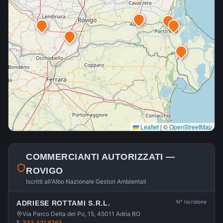
Leaflet
|
©
OpenStreetMap
COMMERCIANTI AUTORIZZATI —
ROVIGO
Iscritti all'Albo Nazionale Gestori Ambientali
N° Iscrizione
ADRIESE ROTTAMI S.R.L.
Via Parco Delta del Po, 15, 45011 Adria RO
333 321 8763