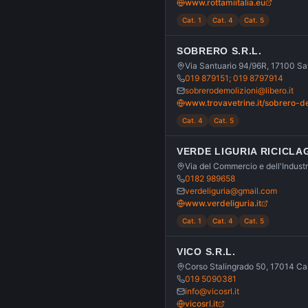
www.rottamiitalia.eu
Cat. 1
Cat. 4
Cat. 5
SOBRERO S.R.L.
Via Santuario 94/96R, 17100 S
019 879151; 019 8797914
sobrerodemolizioni@libero.it
www.trovavetrine.it/sobrero-de
Cat. 4
Cat. 5
VERDE LIGURIA RICICLAG
Via del Commercio e dell'Industr
0182 989658
verdeliguria@gmail.com
www.verdeliguria.it
Cat. 1
Cat. 4
Cat. 5
VICO S.R.L.
Corso Stalingrado 50, 17014 Ca
019 5090381
info@vicosrl.it
vicosrl.it