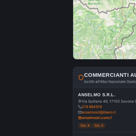
COMMERCIANTI A
Iscritti all'Albo Nazionale Gest
ANSELMO S.R.L.
Via Quiliano 46, 17100 Savona 
019 884919
anselmosrl@libero.it
anselmosrl.com
Cat. 4
Cat. 5