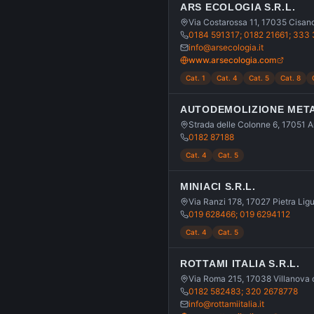
ARS ECOLOGIA S.R.L.
Via Costarossa 11, 17035 Cisan
0184 591317; 0182 21661; 333
info@arsecologia.it
www.arsecologia.com
Cat. 1
Cat. 4
Cat. 5
Cat. 8
AUTODEMOLIZIONE METAL
Strada delle Colonne 6, 17051 
0182 87188
Cat. 4
Cat. 5
MINIACI S.R.L.
Via Ranzi 178, 17027 Pietra Ligu
019 628466; 019 6294112
Cat. 4
Cat. 5
ROTTAMI ITALIA S.R.L.
Via Roma 215, 17038 Villanova 
0182 582483; 320 2678778
info@rottamiitalia.it