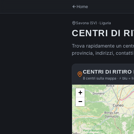
Home
Savona
(
SV
) ·
Liguria
CENTRI DI R
Trova rapidamente un centro
provincia, indirizzi, contat
CENTRI DI RITIRO
8 centri sulla mappa · ⚡ blu = l
+
−