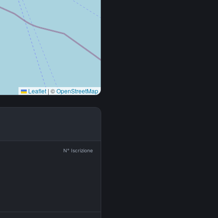
Leaflet
|
©
OpenStreetMap
N° Iscrizione