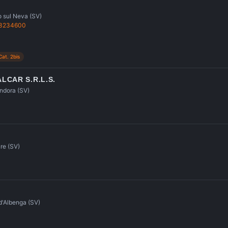
o sul Neva (SV)
 3234600
Cat. 2bis
CAR S.R.L.S.
Andora (SV)
re (SV)
d'Albenga (SV)