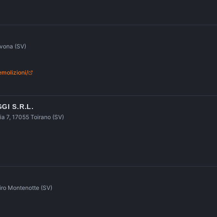
avona (SV)
molizioni/
GI S.R.L.
ia 7, 17055 Toirano (SV)
iro Montenotte (SV)