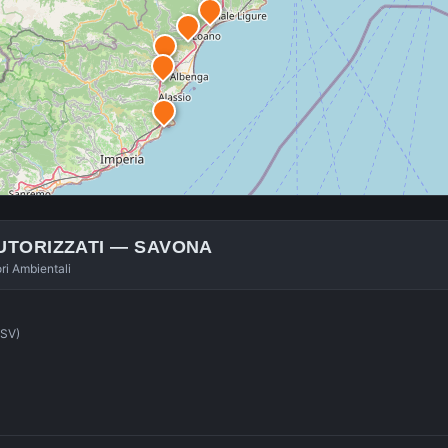
UTORIZZATI —
SAVONA
ori Ambientali
(SV)