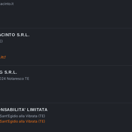
acinto.it
CINTO S.R.L.
E)
it
G S.R.L.
4024 Notaresco TE
ONSABILITA' LIMITATA
ant’Egidio alla Vibrata (TE)
ant’Egidio alla Vibrata (TE)