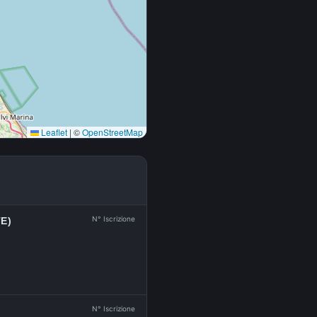
Leaflet
|
©
OpenStreetMap
N° Iscrizione
E)
N° Iscrizione