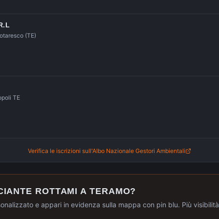
R.L
otaresco (TE)
opoli TE
Verifica le iscrizioni sull'Albo Nazionale Gestori Ambientali
CIANTE ROTTAMI A
TERAMO
?
sonalizzato e appari in evidenza sulla mappa con pin blu. Più visibilità, 