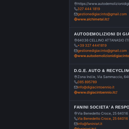
https://www.autodemolizionidigi
327 444 1819
gestionedigiacinto@gmail.com
www.alchimetal.it
AUTODEMOLIZIONI DI GIA
64036 CELLINO ATTANASIO (T
+39 327 4441819
gestionedigiacinto@gmail.com
www.autodemolizionidigiacinto.
D.G.E. AUTO & RECYCLIN
Zona Ind.le, Via Sammaccio, 6
085 895789
info@digiacintoennio.it
www.digiacintoennio.it
FANINI SOCIETA' A RESP
Via Benedetto Croce, 25 64016 S
Via Benedetto Croce, 25 64016 S
info@faninisrl.it
faninisrl.it