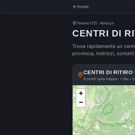
Home
Teramo
(
TE
) ·
Abruzzo
CENTRI DI R
Trova rapidamente un centro
provincia, indirizzi, contat
CENTRI DI RITIRO
6 centri sulla mappa · ⚡ blu = l
+
−