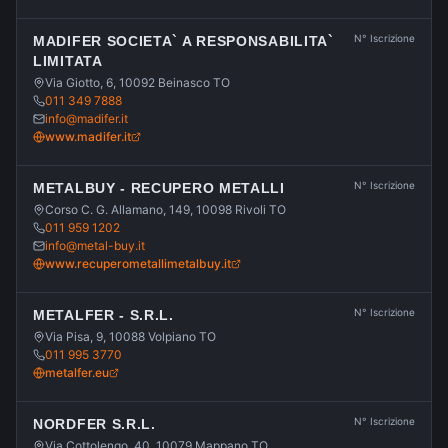
N° Iscrizione
MADIFER SOCIETA` A RESPONSABILITA`
LIMITATA
Via Giotto, 6, 10092 Beinasco TO
011 349 7888
info@madifer.it
www.madifer.it
N° Iscrizione
METALBUY - RECUPERO METALLI
Corso C. G. Allamano, 149, 10098 Rivoli TO
011 959 1202
info@metal-buy.it
www.recuperometallimetalbuy.it
N° Iscrizione
METALFER - S.R.L.
Via Pisa, 9, 10088 Volpiano TO
011 995 3770
metalfer.eu
N° Iscrizione
NORDFER S.R.L.
Via Cottolengo, 40, 10079 Mappano TO