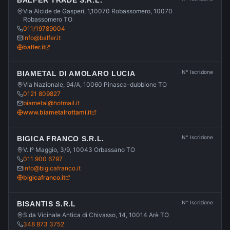
BALFER TRADE S.R.L.
Via Alcide de Gasperi, 1,10070 Robassomero, 10070
Robassomero TO
011/19789004
info@balfer.it
balfer.it
N° Iscrizione
BIAMETAL DI AMOLARO LUCIA
Via Nazionale, 94/A, 10060 Pinasca-dubbione TO
0121 809827
biametal@hotmail.it
www.biametalrottami.it
N° Iscrizione
BIGICA FRANCO S.R.L.
V. Iᵒ Maggio, 3/9, 10043 Orbassano TO
011 900 6797
info@bigicafranco.it
bigicafranco.it
N° Iscrizione
BISANTIS S.R.L
S.da Vicinale Antica di Chivasso, 14, 10014 Arè TO
348 873 3752