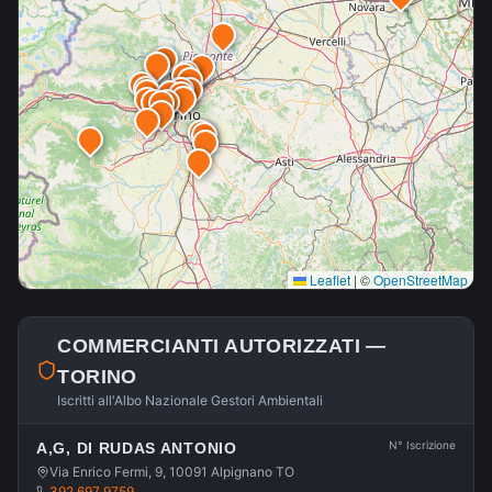
Leaflet
|
©
OpenStreetMap
COMMERCIANTI AUTORIZZATI —
TORINO
Iscritti all'Albo Nazionale Gestori Ambientali
N° Iscrizione
A,G, DI RUDAS ANTONIO
Via Enrico Fermi, 9, 10091 Alpignano TO
392 697 9759