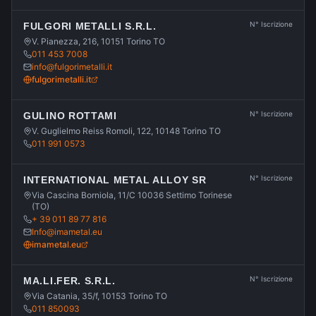
N° Iscrizione
FULGORI METALLI S.R.L.
V. Pianezza, 216, 10151 Torino TO
011 453 7008
info@fulgorimetalli.it
fulgorimetalli.it
N° Iscrizione
GULINO ROTTAMI
V. Guglielmo Reiss Romoli, 122, 10148 Torino TO
011 991 0573
N° Iscrizione
INTERNATIONAL METAL ALLOY SR
Via Cascina Borniola, 11/C 10036 Settimo Torinese
(TO)
+ 39 011 89 77 816
Info@imametal.eu
imametal.eu
N° Iscrizione
MA.LI.FER. S.R.L.
Via Catania, 35/f, 10153 Torino TO
011 850093