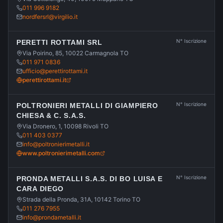
011 996 9182
nordfersrl@virgilio.it
N° Iscrizione
PERETTI ROTTAMI SRL
Via Poirino, 85, 10022 Carmagnola TO
011 971 0836
ufficio@perettirottami.it
perettirottami.it
N° Iscrizione
POLTRONIERI METALLI DI GIAMPIERO
CHIESA & C. S.A.S.
Via Dronero, 1, 10098 Rivoli TO
011 403 0377
info@poltronierimetalli.it
www.poltronierimetalli.com
N° Iscrizione
PRONDA METALLI S.A.S. DI BO LUISA E
CARA DIEGO
Strada della Pronda, 31A, 10142 Torino TO
011 276 7955
info@prondametalli.it