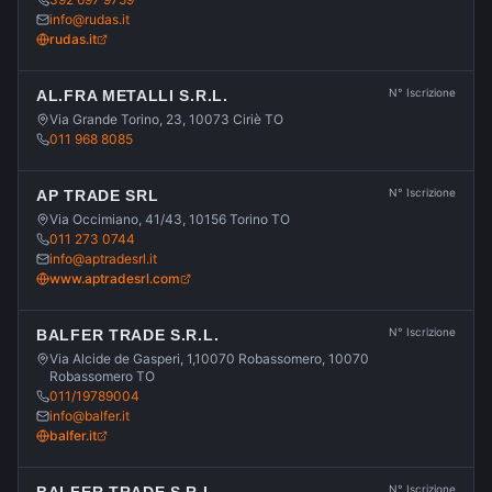
info@rudas.it
rudas.it
N° Iscrizione
AL.FRA METALLI S.R.L.
Via Grande Torino, 23, 10073 Ciriè TO
011 968 8085
N° Iscrizione
AP TRADE SRL
Via Occimiano, 41/43, 10156 Torino TO
011 273 0744
info@aptradesrl.it
www.aptradesrl.com
N° Iscrizione
BALFER TRADE S.R.L.
Via Alcide de Gasperi, 1,10070 Robassomero, 10070
Robassomero TO
011/19789004
info@balfer.it
balfer.it
N° Iscrizione