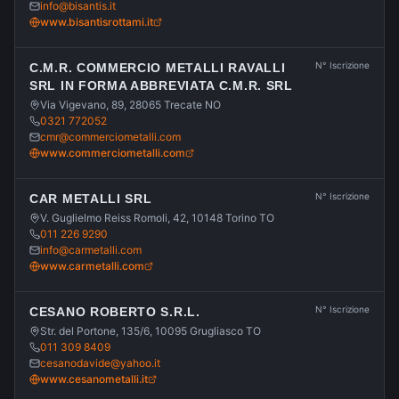
info@bisantis.it
www.bisantisrottami.it
N° Iscrizione
C.M.R. COMMERCIO METALLI RAVALLI
SRL IN FORMA ABBREVIATA C.M.R. SRL
Via Vigevano, 89, 28065 Trecate NO
0321 772052
cmr@commerciometalli.com
www.commerciometalli.com
N° Iscrizione
CAR METALLI SRL
V. Guglielmo Reiss Romoli, 42, 10148 Torino TO
011 226 9290
info@carmetalli.com
www.carmetalli.com
N° Iscrizione
CESANO ROBERTO S.R.L.
Str. del Portone, 135/6, 10095 Grugliasco TO
011 309 8409
cesanodavide@yahoo.it
www.cesanometalli.it