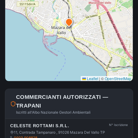
Leaflet
|
©
OpenStreetMap
COMMERCIANTI AUTORIZZATI —
TRAPANI
Iscritti all'Albo Nazionale Gestori Ambientali
N° Iscrizione
CELESTE ROTTAMI S.R.L.
11, Contrada Tampanaro , 91026 Mazara Del Vallo TP
0923 908828