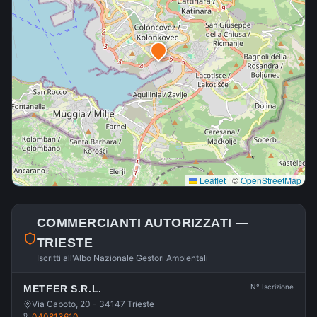
Leaflet
|
©
OpenStreetMap
COMMERCIANTI AUTORIZZATI —
TRIESTE
Iscritti all'Albo Nazionale Gestori Ambientali
N° Iscrizione
METFER S.R.L.
Via Caboto, 20 - 34147 Trieste
040813610