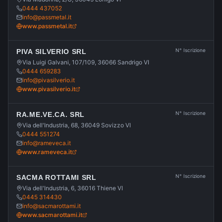
0444 437052
info@passmetal.it
www.passmetal.it
N° Iscrizione
PIVA SILVERIO SRL
Via Luigi Galvani, 107/109, 36066 Sandrigo VI
0444 659283
info@pivasilverio.it
www.pivasilverio.it
N° Iscrizione
RA.ME.VE.CA. SRL
Via dell'Industria, 68, 36049 Sovizzo VI
0444 551274
info@rameveca.it
www.rameveca.it
N° Iscrizione
SACMA ROTTAMI SRL
Via dell'Industria, 6, 36016 Thiene VI
0445 314430
info@sacmarottami.it
www.sacmarottami.it