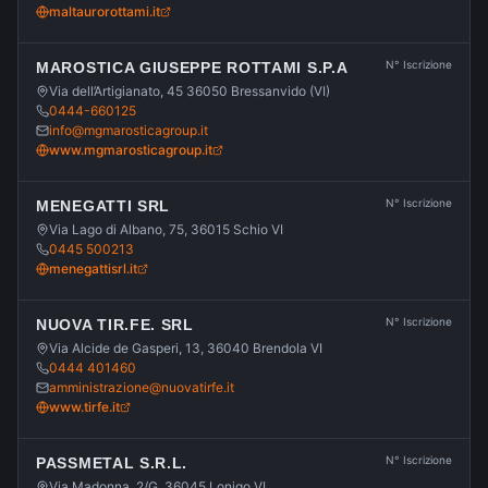
maltaurorottami.it
N° Iscrizione
MAROSTICA GIUSEPPE ROTTAMI S.P.A
Via dell’Artigianato, 45 36050 Bressanvido (VI)
0444-660125
info@mgmarosticagroup.it
www.mgmarosticagroup.it
N° Iscrizione
MENEGATTI SRL
Via Lago di Albano, 75, 36015 Schio VI
0445 500213
menegattisrl.it
N° Iscrizione
NUOVA TIR.FE. SRL
Via Alcide de Gasperi, 13, 36040 Brendola VI
0444 401460
amministrazione@nuovatirfe.it
www.tirfe.it
N° Iscrizione
PASSMETAL S.R.L.
Via Madonna, 2/G, 36045 Lonigo VI