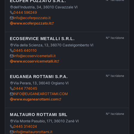
ECOFER POZZATO S.R.L.
dell'Industria, 34, 36010 Cavazzale VI
0444 596249
info@ecoferpozzato.it
www.ecoferpozzato.it
N° Iscrizione
ECOSERVICE METALLI S.R.L.
Via della Scienza, 13, 36070 Castelgomberto VI
0445 440110
info@ecoservicemetalli.it
www.ecoservicemetalli.it
N° Iscrizione
EUGANEA ROTTAMI S.P.A.
Via Perara, 13, 36040 Orgiano VI
0444 774045
INFO@EUGANEAROTTAMI.COM
www.euganearottami.com
N° Iscrizione
MALTAURO ROTTAMI SRL
Via Monte Pasubio, 171, 36010 Zanè VI
0445 314024
info@maltaurorottami.it