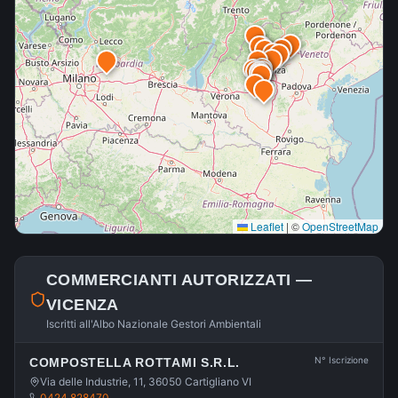
Leaflet
|
©
OpenStreetMap
COMMERCIANTI AUTORIZZATI —
VICENZA
Iscritti all'Albo Nazionale Gestori Ambientali
N° Iscrizione
COMPOSTELLA ROTTAMI S.R.L.
Via delle Industrie, 11, 36050 Cartigliano VI
0424 828470