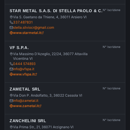
N° Iscrizione
STAR METAL S.A.S. DI STELLA PAOLO & C.
Via S. Gaetano da Thiene, 4, 36011 Arsiero VI
337.487831
stella.silviocr@gmail.com
www.starmetal.it
N° Iscrizione
VF S.P.A.
Via Massimo D'Azeglio, 22/24, 36077 Altavilla
Vicentina VI
0444 574893
info@vfspa.it
www.vfspa.it
N° Iscrizione
ZAMETAL SRL
Via Don P. Andolfatto, 3, 36022 Cassola VI
info@zametal.it
www.zametal.it
N° Iscrizione
ZANCHELINI SRL
Via Prima Str., 21, 36071 Arzignano VI