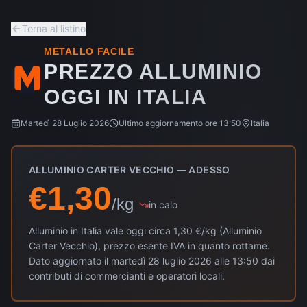
Torna al listino
METALLO FACILE
PREZZO ALLUMINIO
OGGI
IN ITALIA
Martedì 28 Luglio 2026
Ultimo aggiornamento ore
13:50
Italia
ALLUMINIO CARTER VECCHIO — ADESSO
€
1,30
/kg
in calo
Alluminio
in Italia
vale oggi circa
1,30
€/kg (
Alluminio
Carter Vecchio
), prezzo esente IVA in quanto rottame.
Dato aggiornato il
martedì 28 luglio 2026
alle
13:50
dai
contributi di commercianti e operatori locali.