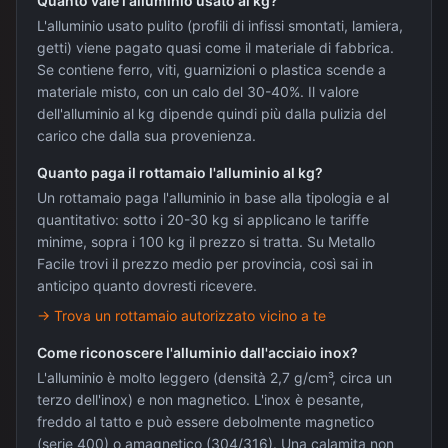
Quanto vale l'alluminio usato al kg?
L'alluminio usato pulito (profili di infissi smontati, lamiera,
getti) viene pagato quasi come il materiale di fabbrica.
Se contiene ferro, viti, guarnizioni o plastica scende a
materiale misto, con un calo del 30-40%. Il valore
dell'alluminio al kg dipende quindi più dalla pulizia del
carico che dalla sua provenienza.
Quanto paga il rottamaio l'alluminio al kg?
Un rottamaio paga l'alluminio in base alla tipologia e al
quantitativo: sotto i 20-30 kg si applicano le tariffe
minime, sopra i 100 kg il prezzo si tratta. Su Metallo
Facile trovi il prezzo medio per provincia, così sai in
anticipo quanto dovresti ricevere.
→
Trova un rottamaio autorizzato vicino a te
Come riconoscere l'alluminio dall'acciaio inox?
L'alluminio è molto leggero (densità 2,7 g/cm³, circa un
terzo dell'inox) e non magnetico. L'inox è pesante,
freddo al tatto e può essere debolmente magnetico
(serie 400) o amagnetico (304/316). Una calamita non