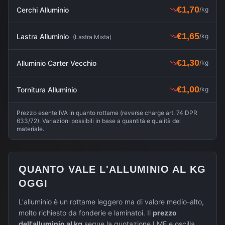
€
1,70
Cerchi Alluminio
/kg
€
1,65
Lastra Alluminio
/kg
(
Lastra Mista
)
€
1,30
Alluminio Carter Vecchio
/kg
€
1,00
Tornitura Alluminio
/kg
Prezzo esente IVA in quanto rottame (reverse charge art. 74 DPR
633/72). Variazioni possibili in base a quantità e qualità del
materiale.
QUANTO VALE L'ALLUMINIO AL KG
OGGI
L'alluminio è un rottame leggero ma di valore medio-alto,
molto richiesto da fonderie e laminatoi. Il
prezzo
dell'alluminio al kg
segue la quotazione LME e oscilla