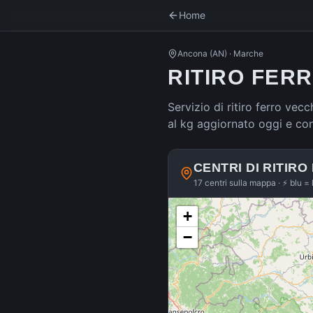
Home
Ancona
(
AN
) ·
Marche
RITIRO FER
Servizio di ritiro ferro vecc
al kg aggiornato oggi e co
CENTRI DI RITIRO
17 centri sulla mappa · ⚡ blu = 
+
−