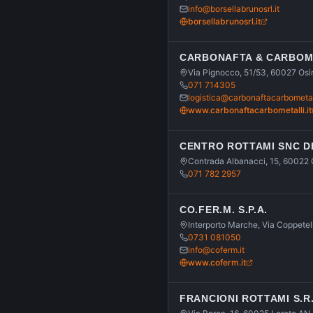
info@borsellabrunosrl.it
borsellabrunosrl.it
CARBONAFTA & CARBOM
Via Pignocco, 51/53, 60027 Os
071 714305
logistica@carbonaftacarbometall
www.carbonaftacarbometalli.it
CENTRO ROTTAMI SNC DI
Contrada Albanacci, 15, 60022 
071 782 2957
CO.FER.M. S.P.A.
Interporto Marche, Via Coppete
0731 081050
info@coferm.it
www.coferm.it
FRANCIONI ROTTAMI S.R.