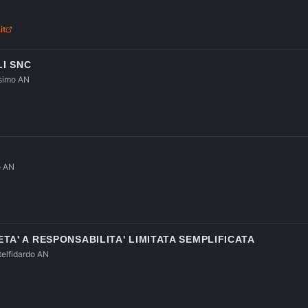
it
LI SNC
simo AN
o AN
TA' A RESPONSABILITA' LIMITATA SEMPLIFICATA
elfidardo AN