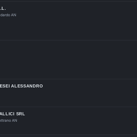
.L.
fidardo AN
TESEI ALESSANDRO
ALLICI SRL
lottrano AN