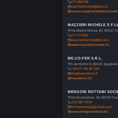
071 660166
marchettifratelli@libero.it
www.recuperometallimarchetti.
MAZZIERI MICHELE E F.L
Via Molino Mensa, 90, 60027 O
071 717840
mazzierimichele@tiscali.it
www.mazzierimichele.it
ME.CO.FER S.R.L.
C.da Molino 9, 60020 Aguglian
+39 071 90 90 056
info@mecofersrl.it
mecofersrl.it
MENGONI ROTTAMI SOCIE
Via Recanatese, 39, 60022 Cast
333 687 4576
michaelmengo@icloud.com
www.mengonirottami.it