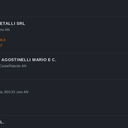
ETALLI SRL
imo AN
i.it
 AGOSTINELLI MARIO E C.
Castelfidardo AN
lla, 60035 Jesi AN
L.