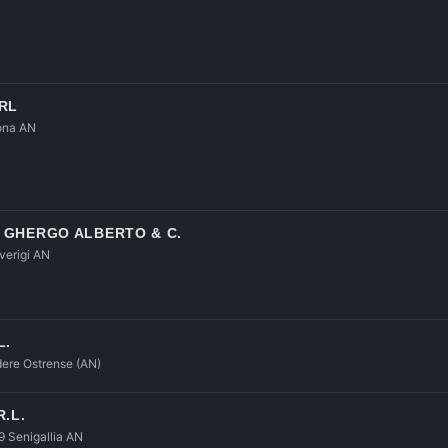
RL
cona AN
I GHERGO ALBERTO & C.
lverigi AN
L.
dere Ostrense (AN)
.L.
19 Senigallia AN