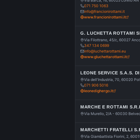
Via Barca, 16, 60025 Loreto AN
071 750 1063
info@francionirottami.it
www.francionirottami.it
G. LUCHETTA ROTTAMI S
Via Filottrano, 45/c, 60027 An
347 134 0699
info@luchettarottami.eu
www.gluchettarottami.it
LEONE SERVICE S.A.S. D
Via dell'Industria, 70, 60020 Po
071 906 5016
leonedighergo.it
MARCHE E ROTTAMI S.R.
Via Murello, 2/A - 60030 Belve
MARCHETTI FRATELLI S.R
Via Giambattista Fiorini, 2, 600