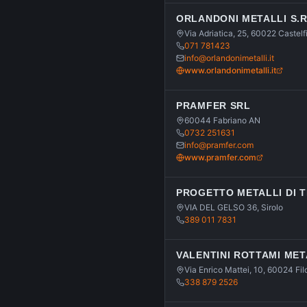
ORLANDONI METALLI S.R
Via Adriatica, 25, 60022 Castel
071 781423
info@orlandonimetalli.it
www.orlandonimetalli.it
PRAMFER SRL
60044 Fabriano AN
0732 251631
info@pramfer.com
www.pramfer.com
PROGETTO METALLI DI 
VIA DEL GELSO 36, Sirolo
389 011 7831
VALENTINI ROTTAMI MET
Via Enrico Mattei, 10, 60024 Fi
338 879 2526