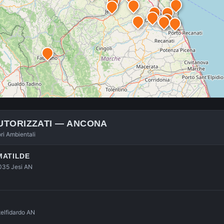
UTORIZZATI —
ANCONA
ori Ambientali
MATILDE
0035 Jesi AN
telfidardo AN