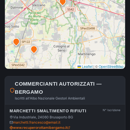
Leaflet
|
©
OpenStreetMap
COMMERCIANTI AUTORIZZATI —
BERGAMO
Iscritti all'Albo Nazionale Gestori Ambientali
N° Iscrizione
MARCHETTI SMALTIMENTO RIFIUTI
Via Industriale, 24060 Brusaporto BG
marchetti.francesco@email.it
www.recuperorottamibergamo.it