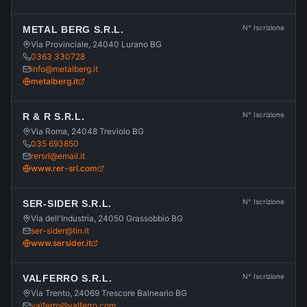
N° Iscrizione
METAL BERG S.R.L.
Via Provinciale, 24040 Lurano BG
0363 330728
info@metalberg.it
metalberg.it
N° Iscrizione
R & R S.R.L.
Via Roma, 24048 Treviolo BG
035 693850
rersrl@email.it
www.rer-srl.com
N° Iscrizione
SER-SIDER S.R.L.
Via dell'Industria, 24050 Grassobbio BG
ser-sider@tin.it
www.sersider.it
N° Iscrizione
VALFERRO S.R.L.
Via Trento, 24069 Trescore Balneario BG
valferro@valferro.com