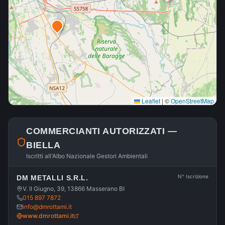
Leaflet
|
©
OpenStreetMap
COMMERCIANTI AUTORIZZATI —
BIELLA
Iscritti all'Albo Nazionale Gestori Ambientali
N° Iscrizione
DM METALLI S.R.L.
V. II Giugno, 39, 13866 Masserano BI
015 897 7872
info@dmrottami.it
www.dmrottami.it