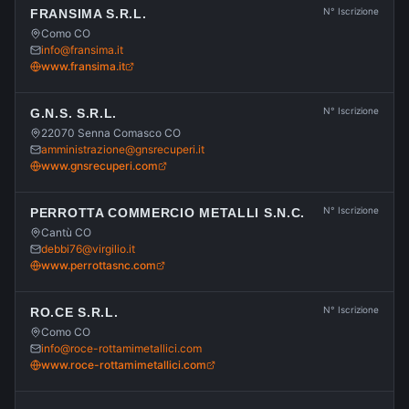
N° Iscrizione
FRANSIMA S.R.L.
Como CO
info@fransima.it
www.fransima.it
N° Iscrizione
G.N.S. S.R.L.
22070 Senna Comasco CO
amministrazione@gnsrecuperi.it
www.gnsrecuperi.com
N° Iscrizione
PERROTTA COMMERCIO METALLI S.N.C.
Cantù CO
debbi76@virgilio.it
www.perrottasnc.com
N° Iscrizione
RO.CE S.R.L.
Como CO
info@roce-rottamimetallici.com
www.roce-rottamimetallici.com