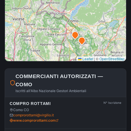
Leaflet
|
©
OpenStreetMap
COMMERCIANTI AUTORIZZATI —
COMO
Iscritti all'Albo Nazionale Gestori Ambientali
N° Iscrizione
COMPRO ROTTAMI
Como CO
comprorottami@virgilio.it
www.comprorottami.com