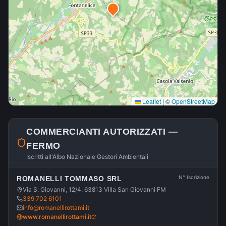
Leaflet
|
©
OpenStreetMap
COMMERCIANTI AUTORIZZATI —
FERMO
Iscritti all'Albo Nazionale Gestori Ambientali
N° Iscrizione
ROMANELLI TOMMASO SRL
Via S. Giovanni, 12/4, 63813 Villa San Giovanni FM
339 702 6101
info@romanellirottami.it
www.romanellirottami.it