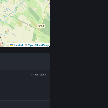
Leaflet
|
©
OpenStreetMap
N° Iscrizione