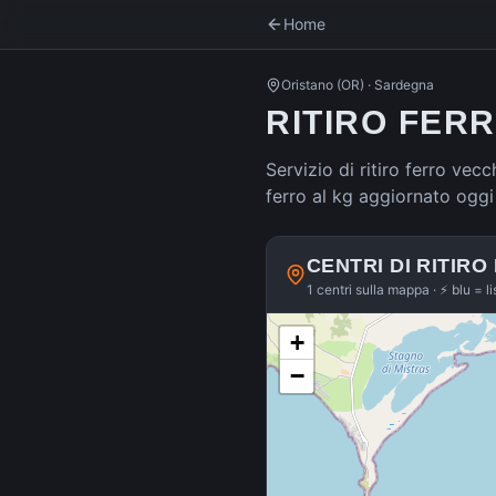
Home
Oristano
(
OR
) ·
Sardegna
RITIRO FER
Servizio di ritiro ferro vecc
ferro al kg aggiornato oggi
CENTRI DI RITIRO
1 centri sulla mappa · ⚡ blu = l
+
−