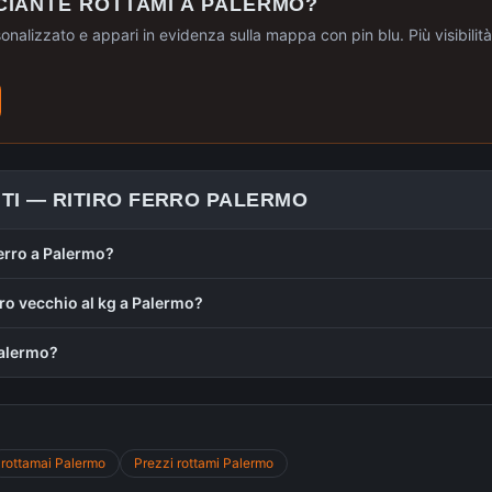
CIANTE ROTTAMI A
PALERMO
?
sonalizzato e appari in evidenza sulla mappa con pin blu. Più visibilità, 
TI —
RITIRO FERRO
PALERMO
ferro a Palermo?
rro vecchio al kg a Palermo?
 Palermo?
rottamai
Palermo
Prezzi rottami
Palermo