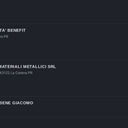
o
TA' BENEFIT
ra PR
ATERIALI METALLICI SRL
, 43122 La Catena PR
MBENE GIACOMO