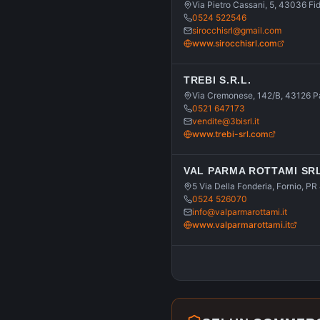
Via Pietro Cassani, 5, 43036 F
0524 522546
sirocchisrl@gmail.com
www.sirocchisrl.com
TREBI S.R.L.
Via Cremonese, 142/B, 43126 
0521 647173
vendite@3bisrl.it
www.trebi-srl.com
VAL PARMA ROTTAMI SR
5 Via Della Fonderia, Fornio, P
0524 526070
info@valparmarottami.it
www.valparmarottami.it