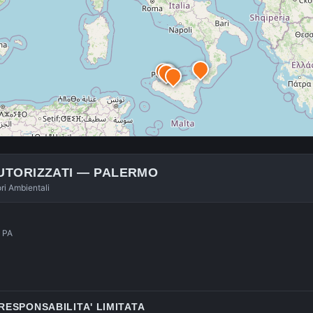
UTORIZZATI —
PALERMO
ori Ambientali
i PA
RESPONSABILITA' LIMITATA