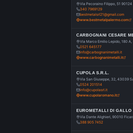
Via Pecoraino Filippo, 51 90124
340 7969129
bestmetalsrl21@gmail.com
www.bestmetalpalermo.com
CARBOGNANI CESARE MET
Via Marco Emilio Lepido, 180 A
0521 645177
info@carbognanimetalli.it
www.carbognanimetalli.it
CUPOLA S.R.L.
Via San Giuseppe, 32, 43039 S
0524 201514
info@cupolasrl.it
www.cupolaromano.it
EUROMETALLI DI GALLO
Via Dante Alighieri, 90010 Fica
388 905 7452