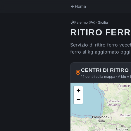
Home
Palermo
(
PA
) ·
Sicilia
RITIRO FER
Servizio di ritiro ferro vecc
ferro al kg aggiornato oggi
CENTRI DI RITIRO
11 centri sulla mappa · ⚡ blu = 
+
−