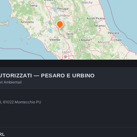
UTORIZZATI —
PESARO E URBINO
ori Ambientali
, di, 61022 Montecchio PU
RL