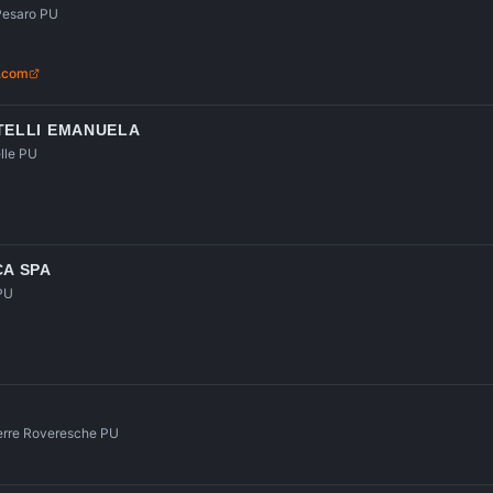
 Pesaro PU
e.com
STELLI EMANUELA
lle PU
CA SPA
 PU
 Terre Roveresche PU