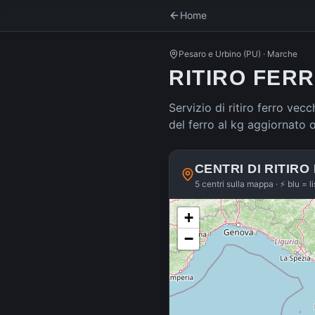
Home
Pesaro e Urbino
(
PU
) ·
Marche
RITIRO FER
Servizio di ritiro ferro vec
del ferro al kg aggiornato 
CENTRI DI RITIRO
5 centri sulla mappa · ⚡ blu = l
+
−