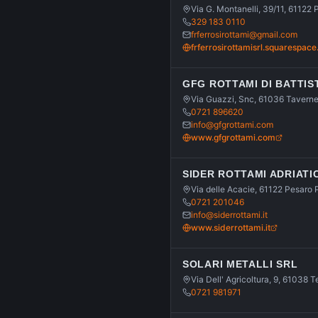
Via G. Montanelli, 39/11, 61122
329 183 0110
frferrosirottami@gmail.com
frferrosirottamisrl.squarespac
GFG ROTTAMI DI BATTI
Via Guazzi, Snc, 61036 Taverne
0721 896620
info@gfgrottami.com
www.gfgrottami.com
SIDER ROTTAMI ADRIATI
Via delle Acacie, 61122 Pesaro
0721 201046
info@siderrottami.it
www.siderrottami.it
SOLARI METALLI SRL
Via Dell' Agricoltura, 9, 61038
0721 981971