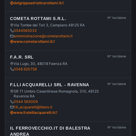
delgrippoadriaticarottami.it
N° Iscrizione
COMETA ROTTAMI S.R.L.
Via Tombe dei Tori 3, Campiano 48125 RA
0544563032
amministrazione@cometarottami.it
www.cometarottami.it
N° Iscrizione
F.A.R. SRL
Via Lugo, 30, 48018 Faenza RA
0546 620758
N° Iscrizione
F.LLI ACQUARELLI SRL - RAVENNA
SR 71 Umbro Casentinese Romagnola, 310, 48125
Ravenna RA
0544 563009
f.lli_acquarelli@libero.it
www.fratelliacquarelli.it
N° Iscrizione
IL FERROVECCHIO.IT DI BALESTRA
ANDREA