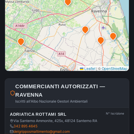
Leaflet
|
©
OpenStreetMap
COMMERCIANTI AUTORIZZATI —
RAVENNA
Iscritti all'Albo Nazionale Gestori Ambientali
N° Iscrizione
ADRIATICA ROTTAMI SRL
Via Santerno Ammonite, 425x, 48124 Santerno RA
342 895 4645
delgripposmaltimento@gmail.com