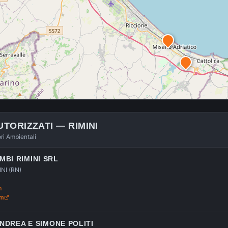
UTORIZZATI —
RIMINI
ori Ambientali
BI RIMINI SRL
NI (RN)
m
om
ANDREA E SIMONE POLITI