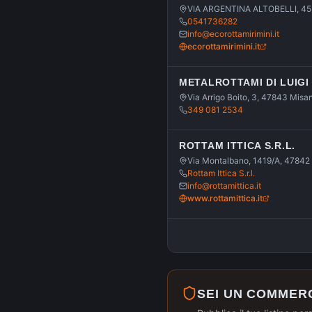
VIA ARGENTINA ALTOBELLI, 45,
0541736282
info@ecorottamirimini.it
ecorottamirimini.it
METALROTTAMI DI LUIGI 
Via Arrigo Boito, 3, 47843 Misa
349 081 2534
ROTTAM ITTICA S.R.L.
Via Montalbano, 1419/A, 47842
Rottam Ittica S.r.l.
info@rottamittica.it
www.rottamittica.it
SEI UN COMMER