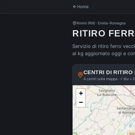
Home
Rimini
(
RN
) ·
Emilia-Romagna
RITIRO FERR
Servizio di ritiro ferro vecc
al kg aggiornato oggi e co
CENTRI DI RITIRO
4 centri sulla mappa · ⚡ blu = l
+
−