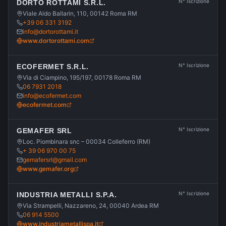
N° Iscrizione
DORTO ROTTAMI S.R.L.
Viale Aldo Ballarin, 110, 00142 Roma RM
+39 06 331 3192
info@dortorottami.it
www.dortorottami.com
N° Iscrizione
ECOFERMET S.R.L.
Via di Ciampino, 195/197, 00178 Roma RM
06 7931 2018
info@ecofermet.com
ecofermet.com
N° Iscrizione
GEMAFER SRL
Loc. Piombinara snc – 00034 Colleferro (RM)
+ 39 06 970 00 75
gemafersrl@gmail.com
www.gemafer.org
N° Iscrizione
INDUSTRIA METALLI S.P.A.
Via Strampelli, Nazzareno, 24, 00040 Ardea RM
06 914 5500
www.industriametallispa.it