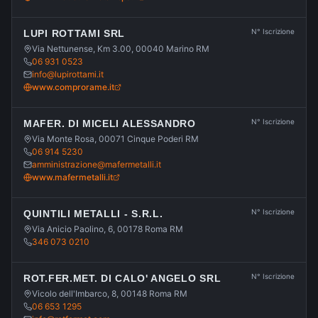
N° Iscrizione
LUPI ROTTAMI SRL
Via Nettunense, Km 3.00, 00040 Marino RM
06 931 0523
info@lupirottami.it
www.comprorame.it
N° Iscrizione
MAFER. DI MICELI ALESSANDRO
Via Monte Rosa, 00071 Cinque Poderi RM
06 914 5230
amministrazione@mafermetalli.it
www.mafermetalli.it
N° Iscrizione
QUINTILI METALLI - S.R.L.
Via Anicio Paolino, 6, 00178 Roma RM
346 073 0210
N° Iscrizione
ROT.FER.MET. DI CALO' ANGELO SRL
Vicolo dell'Imbarco, 8, 00148 Roma RM
06 653 1295