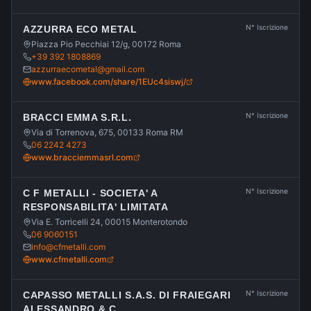
N° Iscrizione
AZZURRA ECO METAL
Piazza Pio Pecchiai 12/g, 00172 Roma
+39 392 1808869
azzurraecometal@gmail.com
www.facebook.com/share/1EUc4siswj/
N° Iscrizione
BRACCI EMMA S.R.L.
Via di Torrenova, 675, 00133 Roma RM
06 2242 4273
www.bracciemmasrl.com
N° Iscrizione
C F METALLI - SOCIETA' A
RESPONSABILITA' LIMITATA
Via E. Torricelli 24, 00015 Monterotondo
06 9060151
info@cfmetalli.com
www.cfmetalli.com
N° Iscrizione
CAPASSO METALLI S.A.S. DI FRAIEGARI
ALESSANDRO & C.