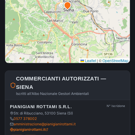
Leaflet
|
©
OpenStreetMap
COMMERCIANTI AUTORIZZATI —
SIENA
Iscritti all'Albo Nazionale Gestori Ambientali
N° Iscrizione
PIANIGIANI ROTTAMI S.R.L.
Str. di Ribucciano, 53100 Siena (SI)
0577 378002
amministrazione@pianigianirottami.it
pianigianirottami.it