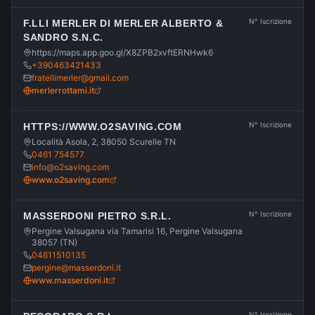
N° Iscrizione
F.LLI MERLER DI MERLER ALBERTO &
SANDRO S.N.C.
https://maps.app.goo.gl/X8ZPB2xvftERNHwk6
+390463421433
fratellimerler@gmail.com
merlerrottami.it
N° Iscrizione
HTTPS://WWW.O2SAVING.COM
Località Asola, 2, 38050 Scurelle TN
0461 754577
info@o2saving.com
www.o2saving.com
N° Iscrizione
MASSERDONI PIETRO S.R.L.
Pergine Valsugana via Tamarisi 16, Pergine Valsugana
38057 (TN)
04611510135
pergine@masserdoni.it
www.masserdoni.it
N° Iscrizione