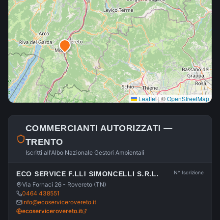
Leaflet
|
©
OpenStreetMap
COMMERCIANTI AUTORIZZATI —
TRENTO
Iscritti all'Albo Nazionale Gestori Ambientali
N° Iscrizione
ECO SERVICE F.LLI SIMONCELLI S.R.L.
Via Fornaci 26 - Rovereto (TN)
0464 438551
info@ecoservicerovereto.it
ecoservicerovereto.it