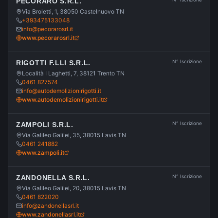
PECORARO S.R.L.
Via Broletti, 1, 38050 Castelnuovo TN
+393475133048
info@pecorarosrl.it
www.pecorarosrl.it
N° Iscrizione
RIGOTTI F.LLI S.R.L.
Località I Laghetti, 7, 38121 Trento TN
0461 827574
info@autodemolizionirigotti.it
www.autodemolizionirigotti.it
N° Iscrizione
ZAMPOLI S.R.L.
Via Galileo Galilei, 35, 38015 Lavis TN
0461 241882
www.zampoli.it
N° Iscrizione
ZANDONELLA S.R.L.
Via Galileo Galilei, 20, 38015 Lavis TN
0461 822020
info@zandonellasrl.it
www.zandonellasrl.it