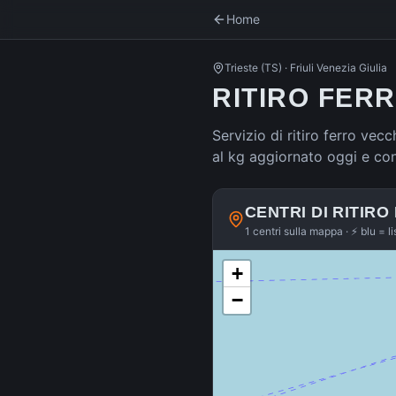
Home
Trieste
(
TS
) ·
Friuli Venezia Giulia
RITIRO FERR
Servizio di ritiro ferro vecc
al kg aggiornato oggi e co
CENTRI DI RITIRO
1 centri sulla mappa · ⚡ blu = l
+
−