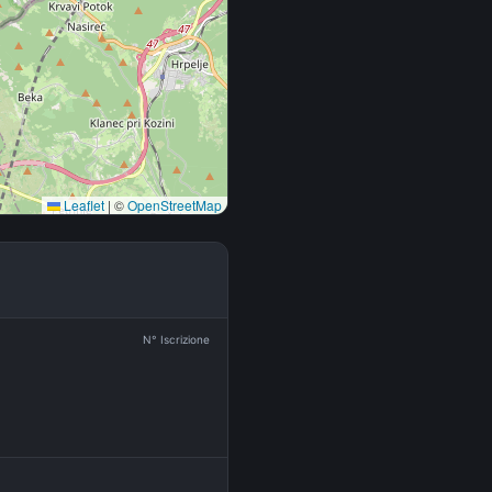
Leaflet
|
©
OpenStreetMap
N° Iscrizione