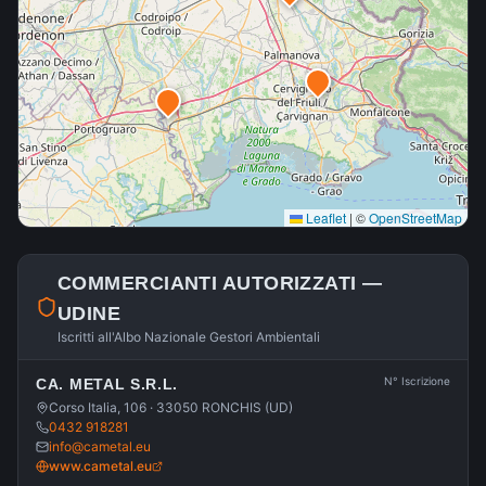
Leaflet
|
©
OpenStreetMap
COMMERCIANTI AUTORIZZATI —
UDINE
Iscritti all'Albo Nazionale Gestori Ambientali
N° Iscrizione
CA. METAL S.R.L.
Corso Italia, 106 · 33050 RONCHIS (UD)
0432 918281
info@cametal.eu
www.cametal.eu