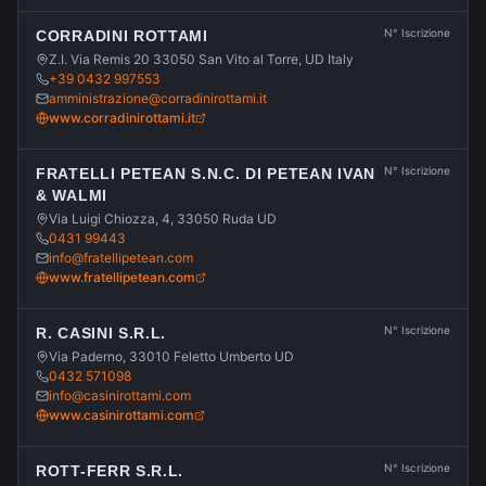
N° Iscrizione
CORRADINI ROTTAMI
Z.I. Via Remis 20 33050 San Vito al Torre, UD Italy
+39 0432 997553
amministrazione@corradinirottami.it
www.corradinirottami.it
N° Iscrizione
FRATELLI PETEAN S.N.C. DI PETEAN IVAN
& WALMI
Via Luigi Chiozza, 4, 33050 Ruda UD
0431 99443
info@fratellipetean.com
www.fratellipetean.com
N° Iscrizione
R. CASINI S.R.L.
Via Paderno, 33010 Feletto Umberto UD
0432 571098
info@casinirottami.com
www.casinirottami.com
N° Iscrizione
ROTT-FERR S.R.L.