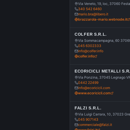
Via Veneto, 19, loc, 37060 Fest
340 542 6460
mario.bra@libero.it
brazzarola-mario.webnode.it
COLFER S.R.L.
Via Sommacampagna, 60 37069 V
045 6302333
info@colfer.info
colfer.info
ECORICICLI METALLI S.R.
Via Ponzina, 37045 Legnago V
0442 22499
info@ecoricicli.com
www.ecoricicli.com
FALZI S.R.L.
Via Luigi Carrara, 10, 37023 G
045 907143
commerciale@falzi.it
www.falzi.it