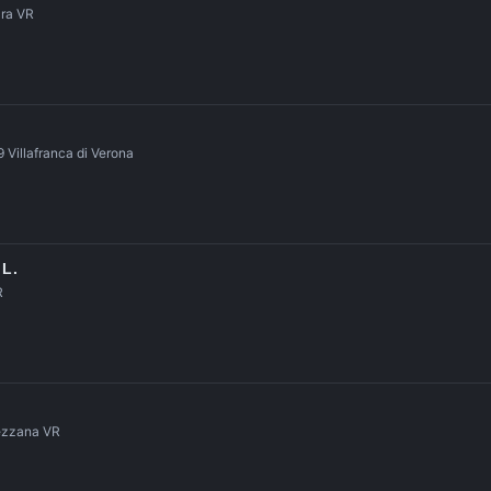
ara VR
illafranca di Verona
L.
R
rezzana VR