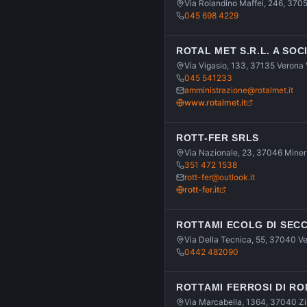
Via Rolandino Maffei, 246, 37
045 698 4229
ROTAL MET S.R.L. A SOC
Via Vigasio, 133, 37135 Verona
045 541233
amministrazione@rotalmet.it
www.rotalmet.it
ROTT-FER SRLS
Via Nazionale, 23, 37046 Mine
351 472 1538
rott-fer@outlook.it
rott-fer.it
ROTTAMI ECOLG DI SECCO
Via Della Tecnica, 55, 37040 V
0442 482090
ROTTAMI FERROSI DI RO
Via Marcabella, 1364, 37040 Z