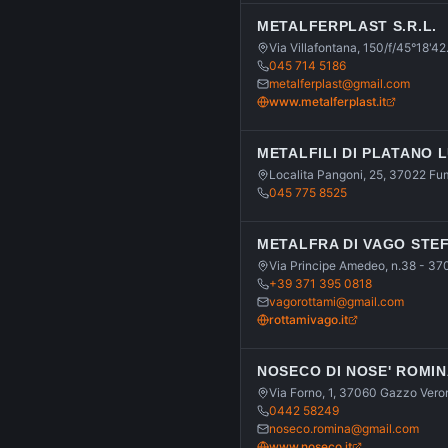
METALFERPLAST S.R.L.
Via Villafontana, 150/f/45°18'4
045 714 5186
metalferplast@gmail.com
www.metalferplast.it
METALFILI DI PLATANO LU
Localita Pangoni, 25, 37022 F
045 775 8525
METALFRA DI VAGO STE
Via Principe Amedeo, n.38 - 370
+39 371 395 0818
vagorottami@gmail.com
rottamivago.it
NOSECO DI NOSE' ROMI
Via Forno, 1, 37060 Gazzo Ver
0442 58249
noseco.romina@gmail.com
www.noseco.it