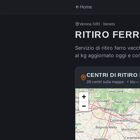
Home
Verona
(
VR
) ·
Veneto
RITIRO FER
Servizio di ritiro ferro vecc
al kg aggiornato oggi e co
CENTRI DI RITIRO
28 centri sulla mappa · ⚡ blu = 
+
−