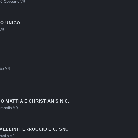
050 Oppeano VR
IO UNICO
 VR
rbe VR
 MATTIA E CHRISTIAN S.N.C.
eronella VR
MELLINI FERRUCCIO E C. SNC
imella VR