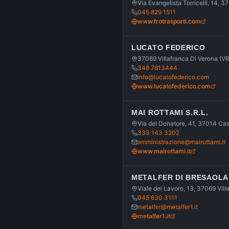
Via Evangelista Torricelli, 14, 
045 829 1511
www.frotrasporti.com
LUCATO FEDERICO
37069 Villafranca Di Verona (VR)
348 7813444
info@lucatofederico.com
www.lucatofederico.com
MAI ROTTAMI S.R.L.
Via del Donatore, 41, 37014 Ca
333 143 3202
amministrazione@mairottami.it
www.mairottami.it
METALFER DI BRESAOLA 
Viale del Lavoro, 13, 37069 Vill
045 630 3111
metalfer@metalfer1.it
metalfer1.it