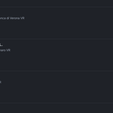
ranca di Verona VR
L.
naro VR
R