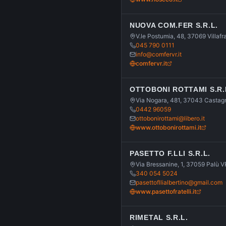
NUOVA COM.FER S.R.L.
V.le Postumia, 48, 37069 Villaf
045 790 0111
info@comfervr.it
comfervr.it
OTTOBONI ROTTAMI S.R.
Via Nogara, 481, 37043 Castag
0442 96059
ottobonirottami@libero.it
www.ottobonirottami.it
PASETTO F.LLI S.R.L.
Via Bressanine, 1, 37059 Palù V
340 054 5024
pasettofllialbertino@gmail.com
www.pasettofratelli.it
RIMETAL S.R.L.