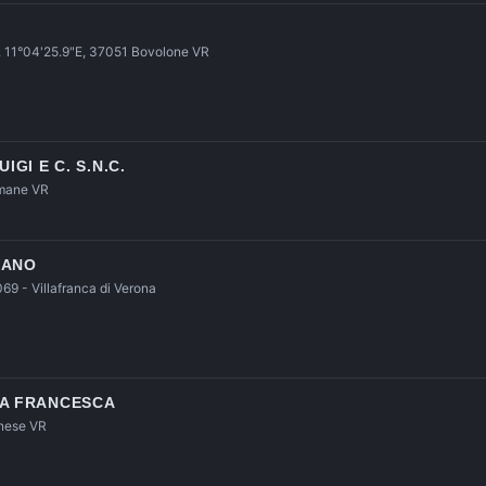
2. 11°04'25.9"E, 37051 Bovolone VR
IGI E C. S.N.C.
umane VR
FANO
69 - Villafranca di Verona
NA FRANCESCA
onese VR