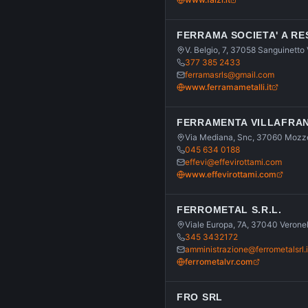
FERRAMA SOCIETA' A RE
V. Belgio, 7, 37058 Sanguinetto
377 385 2433
ferramasrls@gmail.com
www.ferramametalli.it
FERRAMENTA VILLAFRANC
Via Mediana, Snc, 37060 Moz
045 634 0188
effevi@effevirottami.com
www.effevirottami.com
FERROMETAL S.R.L.
Viale Europa, 7A, 37040 Verone
345 3432172
amministrazione@ferrometalsrl.i
ferrometalvr.com
FRO SRL