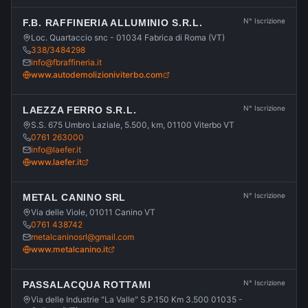
N° Iscrizione
F.B. RAFFINERIA ALLUMINIO S.R.L.
Loc. Quartaccio snc - 01034 Fabrica di Roma (VT)
338/3484298
info@fbraffineria.it
www.autodemolizioniviterbo.com
N° Iscrizione
LAEZZA FERRO S.R.L.
S.S. 675 Umbro Laziale, 5.500, km, 01100 Viterbo VT
0761 263000
info@laefer.it
www.laefer.it
N° Iscrizione
METAL CANINO SRL
Via delle Viole, 01011 Canino VT
0761 438742
metalcaninosrl@gmail.com
www.metalcanino.it
N° Iscrizione
PASSALACQUA ROTTAMI
Via delle Industrie "La Valle" S.P.150 Km 3.500 01035 -