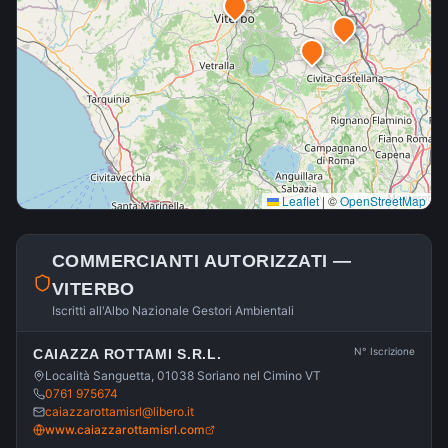
Leaflet
|
©
OpenStreetMap
COMMERCIANTI AUTORIZZATI —
VITERBO
Iscritti all'Albo Nazionale Gestori Ambientali
N° Iscrizione
CAIAZZA ROTTAMI S.R.L.
Località Sanguetta, 01038 Soriano nel Cimino VT
0761 975674
caiazzarottamisrl@libero.it
www.caiazzarottamisrl.com