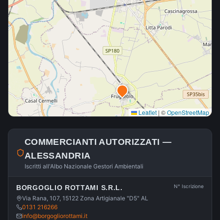
Leaflet
|
©
OpenStreetMap
COMMERCIANTI AUTORIZZATI —
ALESSANDRIA
Iscritti all'Albo Nazionale Gestori Ambientali
N° Iscrizione
BORGOGLIO ROTTAMI S.R.L.
Via Rana, 107, 15122 Zona Artigianale "D5" AL
0131 216266
info@borgogliorottami.it