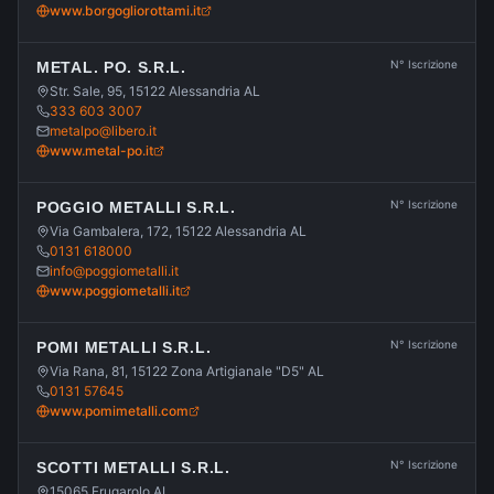
www.borgogliorottami.it
N° Iscrizione
METAL. PO. S.R.L.
Str. Sale, 95, 15122 Alessandria AL
333 603 3007
metalpo@libero.it
www.metal-po.it
N° Iscrizione
POGGIO METALLI S.R.L.
Via Gambalera, 172, 15122 Alessandria AL
0131 618000
info@poggiometalli.it
www.poggiometalli.it
N° Iscrizione
POMI METALLI S.R.L.
Via Rana, 81, 15122 Zona Artigianale "D5" AL
0131 57645
www.pomimetalli.com
N° Iscrizione
SCOTTI METALLI S.R.L.
15065 Frugarolo AL