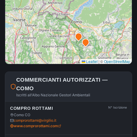
Leaflet
|
©
OpenStreetMap
COMMERCIANTI AUTORIZZATI —
COMO
Iscritti all'Albo Nazionale Gestori Ambientali
N° Iscrizione
COMPRO ROTTAMI
Como CO
comprorottami@virgilio.it
www.comprorottami.com