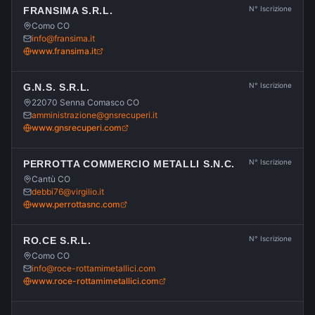
N° Iscrizione
FRANSIMA S.R.L.
Como CO
info@fransima.it
www.fransima.it
N° Iscrizione
G.N.S. S.R.L.
22070 Senna Comasco CO
amministrazione@gnsrecuperi.it
www.gnsrecuperi.com
N° Iscrizione
PERROTTA COMMERCIO METALLI S.N.C.
Cantù CO
debbi76@virgilio.it
www.perrottasnc.com
N° Iscrizione
RO.CE S.R.L.
Como CO
info@roce-rottamimetallici.com
www.roce-rottamimetallici.com