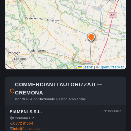
Leaflet
|
©
OpenStreetMap
COMMERCIANTI AUTORIZZATI —
CREMONA
Iscritti all'Albo Nazionale Gestori Ambientali
N° Iscrizione
FIAMENI S.R.L.
Cremona CR
0372 81504
info@fiameni.com