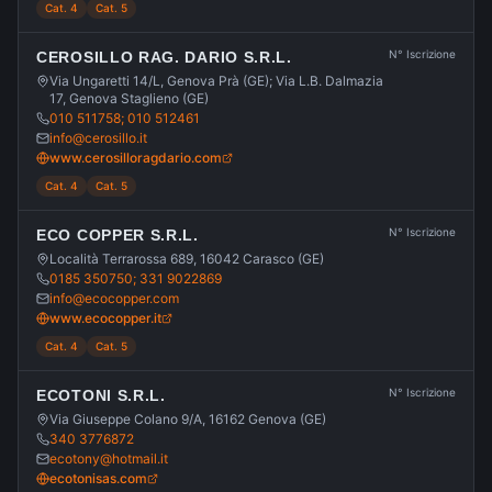
Cat. 4
Cat. 5
N° Iscrizione
CEROSILLO RAG. DARIO S.R.L.
Via Ungaretti 14/L, Genova Prà (GE); Via L.B. Dalmazia
17, Genova Staglieno (GE)
010 511758; 010 512461
info@cerosillo.it
www.cerosilloragdario.com
Cat. 4
Cat. 5
N° Iscrizione
ECO COPPER S.R.L.
Località Terrarossa 689, 16042 Carasco (GE)
0185 350750; 331 9022869
info@ecocopper.com
www.ecocopper.it
Cat. 4
Cat. 5
N° Iscrizione
ECOTONI S.R.L.
Via Giuseppe Colano 9/A, 16162 Genova (GE)
340 3776872
ecotony@hotmail.it
ecotonisas.com