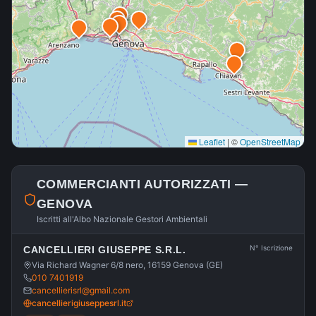
Leaflet
|
©
OpenStreetMap
COMMERCIANTI AUTORIZZATI —
GENOVA
Iscritti all'Albo Nazionale Gestori Ambientali
N° Iscrizione
CANCELLIERI GIUSEPPE S.R.L.
Via Richard Wagner 6/8 nero, 16159 Genova (GE)
010 7401919
cancellierisrl@gmail.com
cancellierigiuseppesrl.it