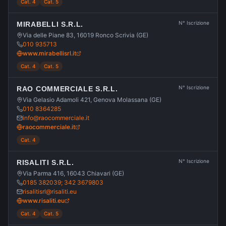
Cat. 4
Cat. 5
N° Iscrizione
MIRABELLI S.R.L.
Via delle Piane 83, 16019 Ronco Scrivia (GE)
010 935713
www.mirabellisrl.it
Cat. 4
Cat. 5
N° Iscrizione
RAO COMMERCIALE S.R.L.
Via Gelasio Adamoli 421, Genova Molassana (GE)
010 8364285
info@raocommerciale.it
raocommerciale.it
Cat. 4
N° Iscrizione
RISALITI S.R.L.
Via Parma 416, 16043 Chiavari (GE)
0185 382039; 342 3679803
risalitisrl@risaliti.eu
www.risaliti.eu
Cat. 4
Cat. 5