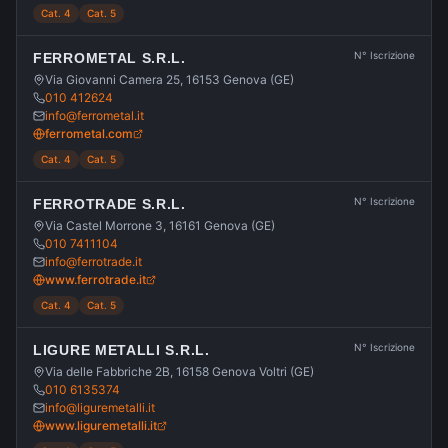
Cat. 4
Cat. 5
N° Iscrizione
FERROMETAL S.R.L.
Via Giovanni Camera 25, 16153 Genova (GE)
010 412624
info@ferrometal.it
ferrometal.com
Cat. 4
Cat. 5
N° Iscrizione
FERROTRADE S.R.L.
Via Castel Morrone 3, 16161 Genova (GE)
010 7411104
info@ferrotrade.it
www.ferrotrade.it
Cat. 4
Cat. 5
N° Iscrizione
LIGURE METALLI S.R.L.
Via delle Fabbriche 2B, 16158 Genova Voltri (GE)
010 6135374
info@liguremetalli.it
www.liguremetalli.it