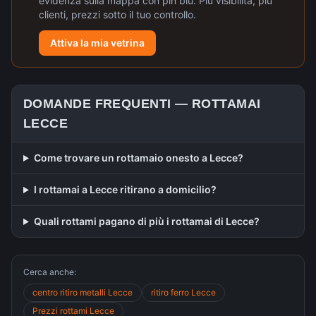
evidenza sulla mappa con pin blu. Più visibilità, più
clienti, prezzi sotto il tuo controllo.
Attiva la mia vetrina
DOMANDE FREQUENTI —
ROTTAMAI
LECCE
Come trovare un rottamaio onesto a Lecce?
I rottamai a Lecce ritirano a domicilio?
Quali rottami pagano di più i rottamai di Lecce?
Cerca anche:
centro ritiro metalli
Lecce
ritiro ferro
Lecce
Prezzi rottami
Lecce