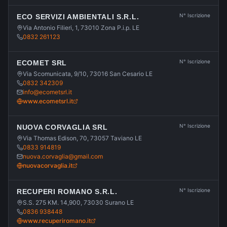
N° Iscrizione
ECO SERVIZI AMBIENTALI S.R.L.
Via Antonio Filieri, 1, 73010 Zona P.i.p. LE
0832 261123
N° Iscrizione
ECOMET SRL
Via Scomunicata, 9/10, 73016 San Cesario LE
0832 342309
info@ecometsrl.it
www.ecometsrl.it
N° Iscrizione
NUOVA CORVAGLIA SRL
Via Thomas Edison, 70, 73057 Taviano LE
0833 914819
nuova.corvaglia@gmail.com
nuovacorvaglia.it
N° Iscrizione
RECUPERI ROMANO S.R.L.
S.S. 275 KM. 14,900, 73030 Surano LE
0836 938448
www.recuperiromano.it