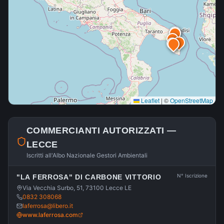
Leaflet
|
©
OpenStreetMap
COMMERCIANTI AUTORIZZATI —
LECCE
Iscritti all'Albo Nazionale Gestori Ambientali
N° Iscrizione
"LA FERROSA" DI CARBONE VITTORIO
Via Vecchia Surbo, 51, 73100 Lecce LE
0832 308068
laferrosa@libero.it
www.laferrosa.com