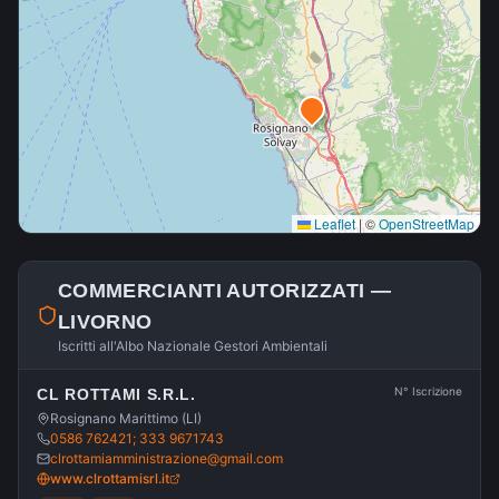
Leaflet
|
©
OpenStreetMap
COMMERCIANTI AUTORIZZATI —
LIVORNO
Iscritti all'Albo Nazionale Gestori Ambientali
N° Iscrizione
CL ROTTAMI S.R.L.
Rosignano Marittimo (LI)
0586 762421; 333 9671743
clrottamiamministrazione@gmail.com
www.clrottamisrl.it