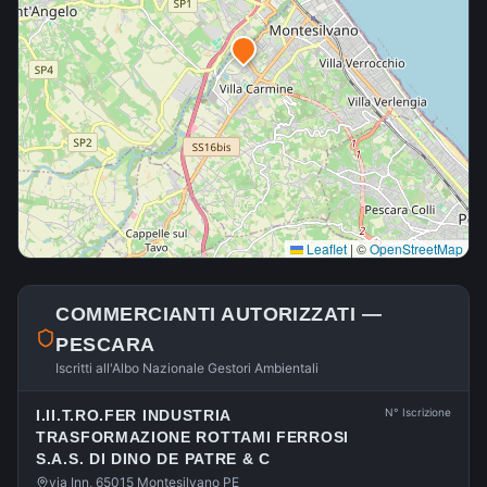
Leaflet
|
©
OpenStreetMap
COMMERCIANTI AUTORIZZATI —
PESCARA
Iscritti all'Albo Nazionale Gestori Ambientali
N° Iscrizione
I.II.T.RO.FER INDUSTRIA
TRASFORMAZIONE ROTTAMI FERROSI
S.A.S. DI DINO DE PATRE & C
via Inn, 65015 Montesilvano PE