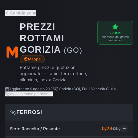
Cambia zona
PREZZI
2
listini
ROTTAMI
pubblicati dai gestori
autorizzati
GORIZIA
(
GO
)
Mappa
Rottame prezzi e quotazioni
aggiornate — rame, ferro, ottone,
alluminio, inox a
Gorizia
Aggiornato:
6 agosto 2026
Gorizia
(
GO
),
Friuli Venezia Giulia
Imposta come predefinita
🔩
FERROSI
0,23
Ferro Raccolta / Pesante
€/kg