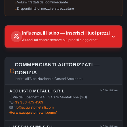
Volumi trattati dal commerciante
•
Disponibilità di mezzi e attrezzature
•
Influenza il listino — inserisci i tuoi prezzi
Aiutaci ad essere sempre più precisi e aggiornati
COMMERCIANTI AUTORIZZATI —
GORIZIA
Iscritti all'Albo Nazionale Gestori Ambientali
N° Iscrizione
ACQUISTO METALLI S.R.L.
Via dei Boschetti 44 – 34074 Monfalcone (GO)
+39 333 475 4569
info@acquistometalli.com
www.acquistometalli.com
N° Iscrizione