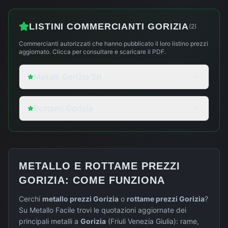
LISTINI COMMERCIANTI
GORIZIA
(
2
)
Commercianti autorizzati che hanno pubblicato il loro listino prezzi
aggiornato. Clicca per consultare e scaricare il PDF.
Metalli Gorizia Srl
Rottami Gorizia
METALLO E ROTTAME PREZZI
GORIZIA
: COME FUNZIONA
Cerchi
metallo prezzi
Gorizia
o
rottame prezzi
Gorizia
?
Su Metallo Facile trovi le quotazioni aggiornate dei
principali metalli a
Gorizia
(
Friuli Venezia Giulia
): rame,