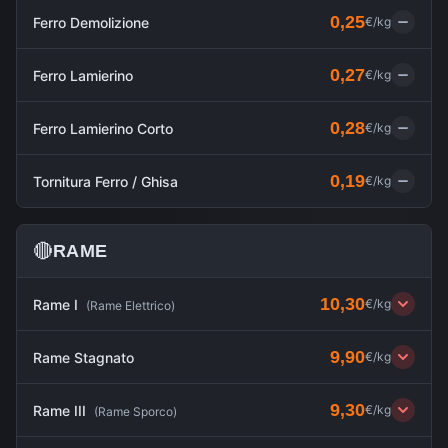
0,25
Ferro Demolizione
€/kg
0,27
Ferro Lamierino
€/kg
0,28
Ferro Lamierino Corto
€/kg
0,19
Tornitura Ferro / Ghisa
€/kg
🔴
RAME
10,30
Rame I
€/kg
(
Rame Elettrico
)
9,90
Rame Stagnato
€/kg
9,30
Rame III
€/kg
(
Rame Sporco
)