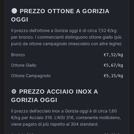
🟡
PREZZO
OTTONE
A
GORIZIA
OGGI
Il prezzo dell'ottone a Gorizia oggi è di circa 7,52 €/kg
per bronzo. I commercianti distinguono ottone giallo (più
puro) da ottone campagnolo (mescolato con altre leghe).
Bronzo
€
7,52
/kg
Ottone Giallo
€
5,67
/kg
Ottone Campagnolo
€
5,15
/kg
⚙️
PREZZO
ACCIAIO INOX
A
GORIZIA
OGGI
Il prezzo dell'acciaio inox a Gorizia oggi è di circa 1,60
€/kg per Acciaio 316. L'AISI 316, contenente molibdeno,
viene pagato di più rispetto al 304 standard.