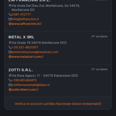
LAFFRANCHINI S.R.L.
Via Grota Del Diau Zot, Monfalcone, Go 34074,
Monfalcone GO
0481 410717
info@laffranchini.it
www.laffranchini.it
N° Iscrizione
METAL X SRL
Via Grado 76 34074 Monfalcone (GO)
+39 351-9630971​
amministrazione@metalxsrl.com
www.metalxsrl.com
N° Iscrizione
ZOTTI S.R.L.
Via Rosa Agazzi, 11 - 34079 Staranzano (GO)
+390481484870
zottiferroemetalli@libero.it
zottirottami.com
Verifica le iscrizioni sull'Albo Nazionale Gestori Ambientali