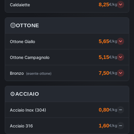
8,25
Caldaiette
€/kg
🟡
OTTONE
5,65
Ottone Giallo
€/kg
5,15
Ottone Campagnolo
€/kg
7,50
Bronzo
€/kg
(
esente ottone
)
⚙️
ACCIAIO
0,80
Acciaio Inox (304)
€/kg
1,60
Acciaio 316
€/kg