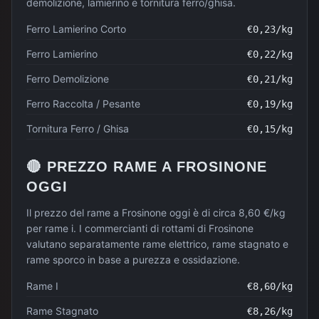
demolizione, lamierino e tornitura ferro/ghisa.
Ferro Lamierino Corto
€
0,23
/kg
Ferro Lamierino
€
0,22
/kg
Ferro Demolizione
€
0,21
/kg
Ferro Raccolta / Pesante
€
0,19
/kg
Tornitura Ferro / Ghisa
€
0,15
/kg
🔴
PREZZO
RAME
A
FROSINONE
OGGI
Il prezzo del rame a Frosinone oggi è di circa 8,60 €/kg
per rame i. I commercianti di rottami di Frosinone
valutano separatamente rame elettrico, rame stagnato e
rame sporco in base a purezza e ossidazione.
Rame I
€
8,60
/kg
Rame Stagnato
€
8,26
/kg