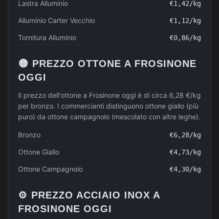
Lastra Alluminio
€
1,42
/kg
Alluminio Carter Vecchio
€
1,12
/kg
Tornitura Alluminio
€
0,86
/kg
🟡
PREZZO
OTTONE
A
FROSINONE
OGGI
Il prezzo dell'ottone a Frosinone oggi è di circa 6,28 €/kg
per bronzo. I commercianti distinguono ottone giallo (più
puro) da ottone campagnolo (mescolato con altre leghe).
Bronzo
€
6,28
/kg
Ottone Giallo
€
4,73
/kg
Ottone Campagnolo
€
4,30
/kg
⚙️
PREZZO
ACCIAIO INOX
A
FROSINONE
OGGI