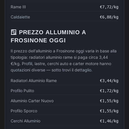
Rame III
€
7,72
/kg
Caldaiette
€
6,88
/kg
🪟
PREZZO
ALLUMINIO
A
FROSINONE
OGGI
Il prezzo dell'alluminio a Frosinone oggi varia in base alla
tipologia: radiatori alluminio rame si paga circa 3,44
€/kg. Profili, lastre, cerchi auto e carter motore hanno
quotazioni diverse — sotto trovi il dettaglio.
Radiatori Alluminio Rame
€
3,44
/kg
Profilo Pulito
€
1,72
/kg
Alluminio Carter Nuovo
€
1,55
/kg
Profilo Sporco
€
1,55
/kg
Cerchi Alluminio
€
1,46
/kg