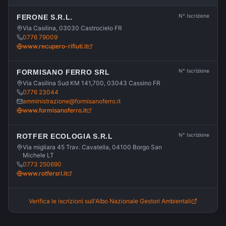
N° Iscrizione
FERONE S.R.L.
Via Casilina, 03030 Castrocielo FR
0776 79009
www.recupero-rifiuti.it
N° Iscrizione
FORMISANO FERRO SRL
Via Casilina Sud KM 141,700, 03043 Cassino FR
0776 23044
amministrazione@formisanoferro.it
www.formisanoferro.it
N° Iscrizione
ROTFER ECOLOGIA S.R.L
Via migliara 45 Trav. Cavatella, 04100 Borgo San
Michele LT
0773 250690
www.rotfersrl.it
Verifica le iscrizioni sull'Albo Nazionale Gestori Ambientali