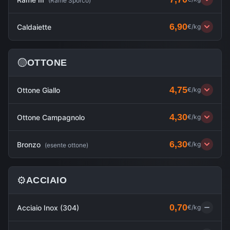
(
Rame Sporco
)
6,90
Caldaiette
€/kg
🟡
OTTONE
4,75
Ottone Giallo
€/kg
4,30
Ottone Campagnolo
€/kg
6,30
Bronzo
€/kg
(
esente ottone
)
⚙️
ACCIAIO
0,70
Acciaio Inox (304)
€/kg