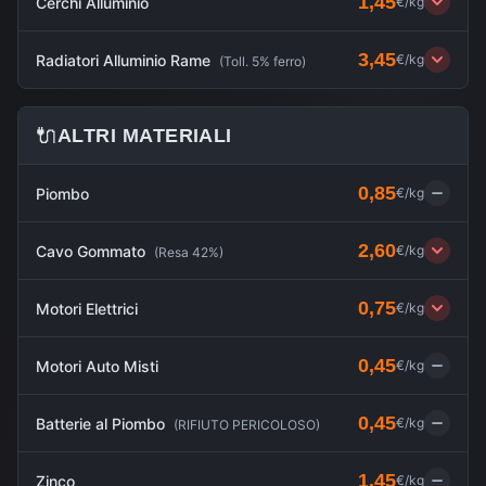
1,45
Cerchi Alluminio
€/kg
3,45
Radiatori Alluminio Rame
€/kg
(
Toll. 5% ferro
)
🔌
ALTRI MATERIALI
0,85
Piombo
€/kg
2,60
Cavo Gommato
€/kg
(
Resa 42%
)
0,75
Motori Elettrici
€/kg
0,45
Motori Auto Misti
€/kg
0,45
Batterie al Piombo
€/kg
(
RIFIUTO PERICOLOSO
)
1,45
Zinco
€/kg