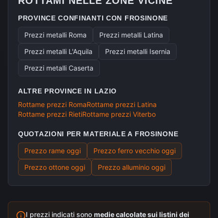
ROTTAMI NELLE ZONE VICINE
PROVINCE CONFINANTI CON
FROSINONE
Prezzi metalli
Roma
Prezzi metalli
Latina
Prezzi metalli
L'Aquila
Prezzi metalli
Isernia
Prezzi metalli
Caserta
ALTRE PROVINCE IN
LAZIO
Rottame prezzi
Roma
Rottame prezzi
Latina
Rottame prezzi
Rieti
Rottame prezzi
Viterbo
QUOTAZIONI PER MATERIALE A
FROSINONE
Prezzo rame
oggi
Prezzo ferro vecchio
oggi
Prezzo ottone
oggi
Prezzo alluminio
oggi
I prezzi indicati sono
medie calcolate sui listini dei