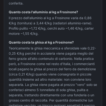
conferita.
Quanto costa l'alluminio al kg a Frosinone?
Il prezzo dell'alluminio al kg a Frosinone varia da 0,86
€/kg (tornitura) a 3,44 €/kg (radiatori alluminio-rame).
Profilo pulito ~1,72 €/kg, cerchi auto ~1,46 €/kg, carter
motore ~1,55 €/kg.
Quanto costa la ghisa al kg a Frosinone?
Teoricamente la ghisa meccanica e sferoidale vale 0,22-
0,25 €/kg perché in acciaieria viene pagata meglio del
ferro grazie all'alto contenuto di carbonio. Nella pratica
però, a Frosinone come nel resto d'Italia, i commercianti
locali pagano la ghisa al prezzo del ferro da demolizione
(circa 0,21 €/kg) quando viene consegnata in piccole
quantità insieme ad altro materiale: non conviene loro
separarla. La ghisa viene pagata al prezzo "vero" solo se
conferisci almeno 5 tonnellate di sola ghisa, pulita e
separata, trattando direttamente con una fonderia o un
grosso centro di raccolta. Per quantità domestiche (un
radiatore vecchio, un blocco motore) aspettati il prezzo