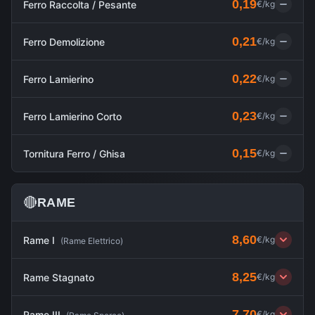
0,19
Ferro Raccolta / Pesante
€/kg
0,21
Ferro Demolizione
€/kg
0,22
Ferro Lamierino
€/kg
0,23
Ferro Lamierino Corto
€/kg
0,15
Tornitura Ferro / Ghisa
€/kg
🔴
RAME
8,60
Rame I
€/kg
(
Rame Elettrico
)
8,25
Rame Stagnato
€/kg
7,70
Rame III
€/kg