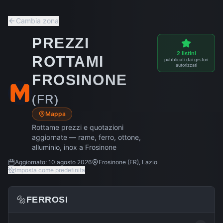
Cambia zona
PREZZI
2
listini
ROTTAMI
pubblicati dai gestori
autorizzati
FROSINONE
(
FR
)
Mappa
Rottame prezzi e quotazioni
aggiornate — rame, ferro, ottone,
alluminio, inox a
Frosinone
Aggiornato:
10 agosto 2026
Frosinone
(
FR
),
Lazio
Imposta come predefinita
🔩
FERROSI