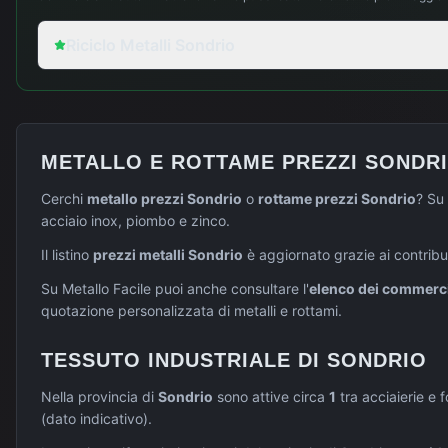
Riciclo Metalli Sondrio
METALLO E ROTTAME PREZZI
SONDR
Cerchi
metallo prezzi
Sondrio
o
rottame prezzi
Sondrio
? Su 
acciaio inox, piombo e zinco.
Il listino
prezzi metalli
Sondrio
è aggiornato grazie ai contribut
Su Metallo Facile puoi anche consultare l'
elenco dei commercia
quotazione personalizzata di metalli e rottami.
TESSUTO INDUSTRIALE DI
SONDRIO
Nella provincia di
Sondrio
sono attive circa
1
tra acciaierie e f
(dato indicativo).