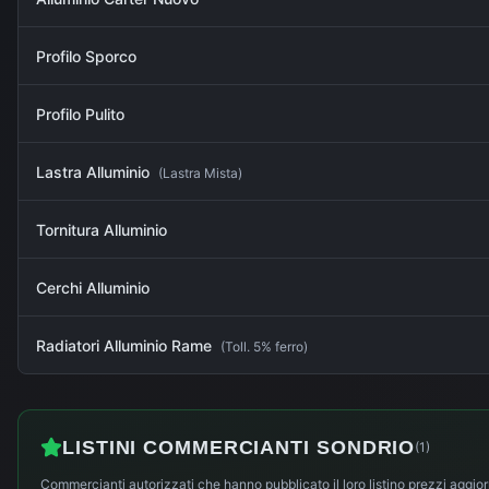
Profilo Sporco
Profilo Pulito
Lastra Alluminio
(
Lastra Mista
)
Tornitura Alluminio
Cerchi Alluminio
Radiatori Alluminio Rame
(
Toll. 5% ferro
)
LISTINI COMMERCIANTI
SONDRIO
(
1
)
Commercianti autorizzati che hanno pubblicato il loro listino prezzi aggior