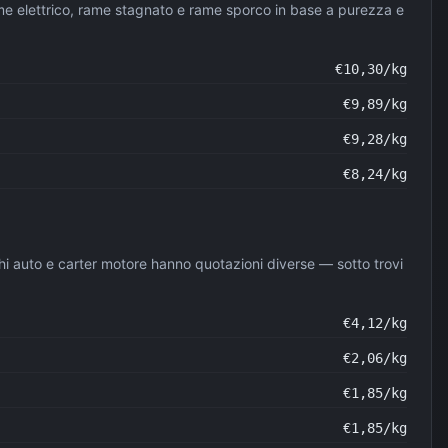
ame elettrico, rame stagnato e rame sporco in base a purezza e
€
10,30
/kg
€
9,89
/kg
€
9,28
/kg
€
8,24
/kg
cerchi auto e carter motore hanno quotazioni diverse — sotto trovi
€
4,12
/kg
€
2,06
/kg
€
1,85
/kg
€
1,85
/kg