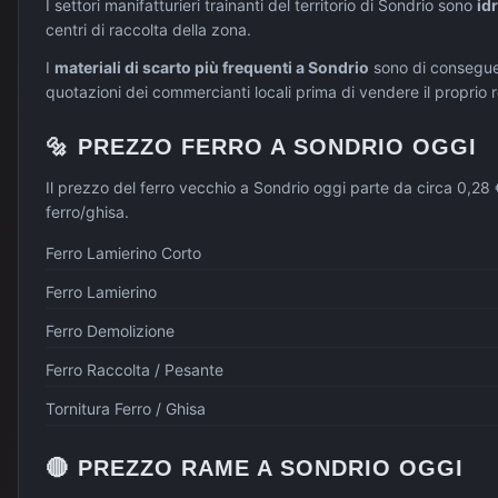
I settori manifatturieri trainanti del territorio di
Sondrio
sono
id
centri di raccolta della zona.
I
materiali di scarto più frequenti a
Sondrio
sono di consegu
quotazioni dei commercianti locali prima di vendere il proprio 
🔩
PREZZO
FERRO
A
SONDRIO
OGGI
Il prezzo del ferro vecchio a Sondrio oggi parte da circa 0,28 €
ferro/ghisa.
Ferro Lamierino Corto
Ferro Lamierino
Ferro Demolizione
Ferro Raccolta / Pesante
Tornitura Ferro / Ghisa
🔴
PREZZO
RAME
A
SONDRIO
OGGI