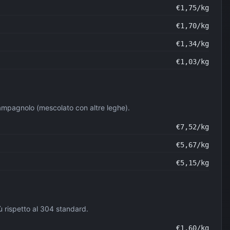
€
1,75
/kg
€
1,70
/kg
€
1,34
/kg
€
1,03
/kg
 campagnolo (mescolato con altre leghe).
€
7,52
/kg
€
5,67
/kg
€
5,15
/kg
ù rispetto al 304 standard.
€
1,60
/kg