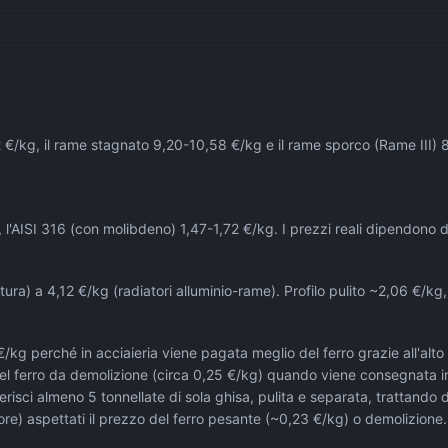
02 €/kg, il rame stagnato 9,20-10,58 €/kg e il rame sporco (Rame III)
 l'AISI 316 (con molibdeno) 1,47-1,72 €/kg. I prezzi reali dipendono 
nitura) a 4,12 €/kg (radiatori alluminio-rame). Profilo pulito ~2,06 €/
kg perché in acciaieria viene pagata meglio del ferro grazie all'alto
 del ferro da demolizione (circa 0,25 €/kg) quando viene consegnata i
risci almeno 5 tonnellate di sola ghisa, pulita e separata, trattando
e) aspettati il prezzo del ferro pesante (~0,23 €/kg) o demolizione. 