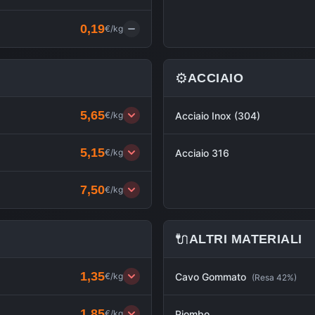
0,19
€/kg
⚙️
ACCIAIO
5,65
€/kg
Acciaio Inox (304)
5,15
€/kg
Acciaio 316
7,50
€/kg
🔌
ALTRI MATERIALI
1,35
€/kg
Cavo Gommato
(
Resa 42%
)
1,85
€/kg
Piombo