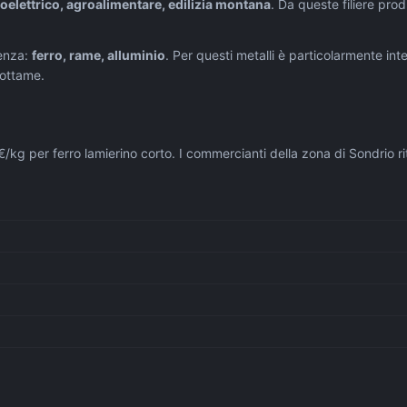
roelettrico, agroalimentare, edilizia montana
. Da queste filiere prod
enza:
ferro, rame, alluminio
. Per questi metalli è particolarmente int
rottame.
/kg per ferro lamierino corto. I commercianti della zona di Sondrio rit