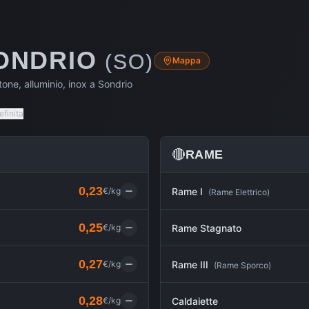
ONDRIO
(
SO
)
Mappa
one, alluminio, inox a
Sondrio
finita
🔴
RAME
0,23
€/kg
Rame I
(
Rame Elettrico
)
0,25
€/kg
Rame Stagnato
0,27
€/kg
Rame III
(
Rame Sporco
)
0,28
€/kg
Caldaiette