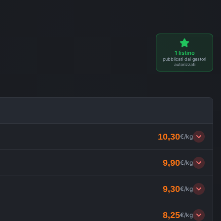
1
listino
pubblicati dai gestori
autorizzati
10,30
€/kg
9,90
€/kg
9,30
€/kg
8,25
€/kg