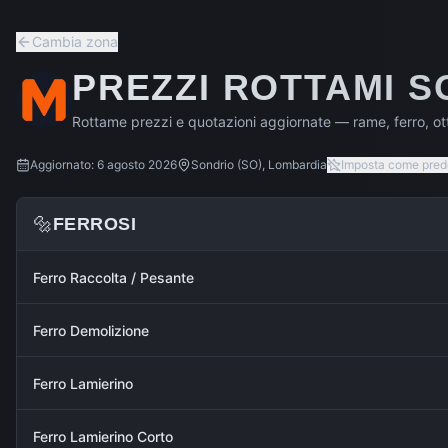
Cambia zona
PREZZI ROTTAMI
S
Rottame prezzi e quotazioni aggiornate — rame, ferro, ott
Aggiornato:
6 agosto 2026
Sondrio
(
SO
),
Lombardia
Imposta come prede
🔩
FERROSI
Ferro Raccolta / Pesante
Ferro Demolizione
Ferro Lamierino
Ferro Lamierino Corto