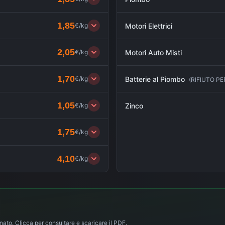
1,85
€/kg
Motori Elettrici
2,05
€/kg
Motori Auto Misti
1,70
€/kg
Batterie al Piombo
(
RIFIUTO P
1,05
€/kg
Zinco
1,75
€/kg
4,10
€/kg
nato. Clicca per consultare e scaricare il PDF.