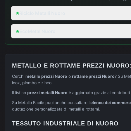
Riciclo Metalli Nuoro
EcoMetal Nuoro
METALLO E ROTTAME PREZZI
NUORO
Cerchi
metallo prezzi
Nuoro
o
rottame prezzi
Nuoro
? Su Meta
inox, piombo e zinco.
Il listino
prezzi metalli
Nuoro
è aggiornato grazie ai contributi
Su Metallo Facile puoi anche consultare l'
elenco dei commercia
quotazione personalizzata di metalli e rottami.
TESSUTO INDUSTRIALE DI
NUORO