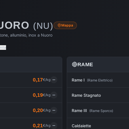
UORO
(
NU
)
Mappa
one, alluminio, inox a
Nuoro
nita
🔴
RAME
0,17
€/kg
Rame I
(
Rame Elettrico
)
0,19
€/kg
Rame Stagnato
0,20
€/kg
Rame III
(
Rame Sporco
)
0,21
€/kg
Caldaiette