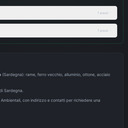
7
prezzi
7
prezzi
o
(
Sardegna
): rame, ferro vecchio, alluminio, ottone, acciaio
 di
Sardegna
.
ri Ambientali, con indirizzo e contatti per richiedere una