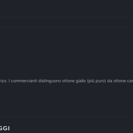
onzo. I commercianti distinguono ottone giallo (più puro) da ottone c
GGI