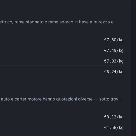
lettrico, rame stagnato e rame sporco in base a purezza e
€
7,80
/kg
€
7,49
/kg
€
7,03
/kg
€
6,24
/kg
chi auto e carter motore hanno quotazioni diverse — sotto trovi il
€
3,12
/kg
€
1,56
/kg