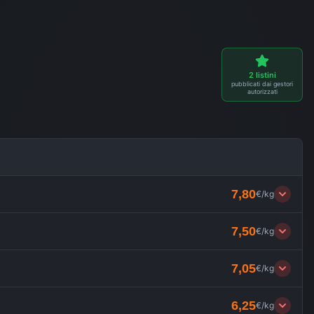
2
listini
pubblicati dai gestori
autorizzati
7,80
€/kg
7,50
€/kg
7,05
€/kg
6,25
€/kg