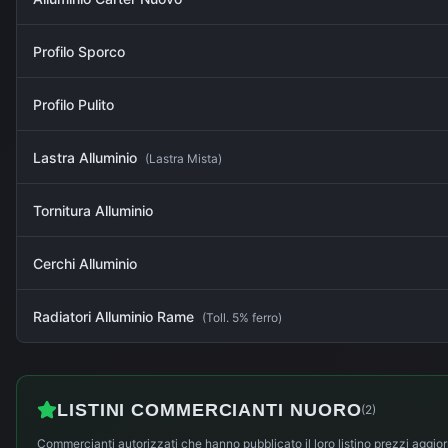
Profilo Sporco
Profilo Pulito
Lastra Alluminio
(
Lastra Mista
)
Tornitura Alluminio
Cerchi Alluminio
Radiatori Alluminio Rame
(
Toll. 5% ferro
)
LISTINI COMMERCIANTI
NUORO
(
2
)
Commercianti autorizzati che hanno pubblicato il loro listino prezzi aggior