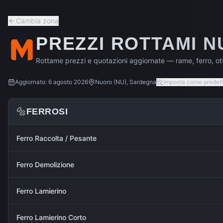
Cambia zona
PREZZI ROTTAMI
N
Rottame prezzi e quotazioni aggiornate — rame, ferro, ott
Aggiornato:
6 agosto 2026
Nuoro
(
NU
),
Sardegna
Imposta come predefi
🔩
FERROSI
Ferro Raccolta / Pesante
Ferro Demolizione
Ferro Lamierino
Ferro Lamierino Corto