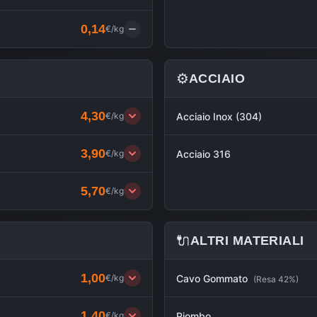
0,14
€/kg
⚙️
ACCIAIO
4,30
€/kg
Acciaio Inox (304)
3,90
€/kg
Acciaio 316
5,70
€/kg
🔌
ALTRI MATERIALI
1,00
€/kg
Cavo Gommato
(
Resa 42%
)
1,40
€/kg
Piombo