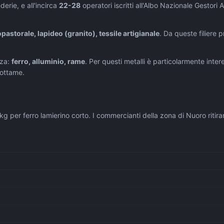
derie, e all'incirca
22-28
operatori iscritti all'Albo Nazionale Gestori A
pastorale, lapideo (granito), tessile artigianale
. Da queste filiere p
za:
ferro, alluminio, rame
. Per questi metalli è particolarmente inter
rottame.
g per ferro lamierino corto. I commercianti della zona di Nuoro ritira