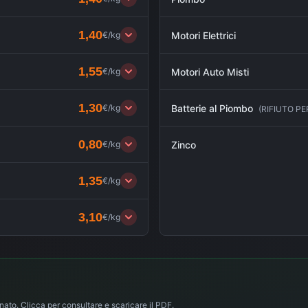
1,40
€/kg
Motori Elettrici
1,55
€/kg
Motori Auto Misti
1,30
€/kg
Batterie al Piombo
(
RIFIUTO P
0,80
€/kg
Zinco
1,35
€/kg
3,10
€/kg
nato. Clicca per consultare e scaricare il PDF.