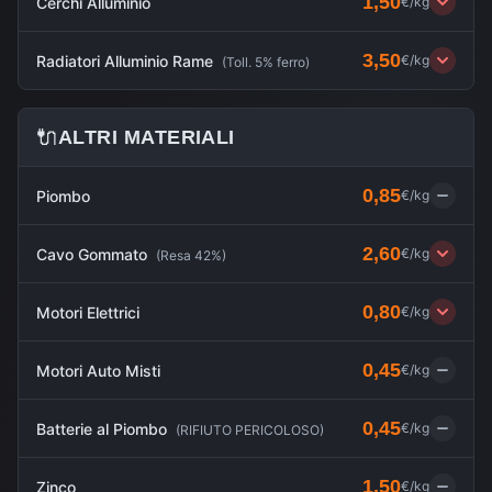
1,50
Cerchi Alluminio
€/kg
3,50
Radiatori Alluminio Rame
€/kg
(
Toll. 5% ferro
)
🔌
ALTRI MATERIALI
0,85
Piombo
€/kg
2,60
Cavo Gommato
€/kg
(
Resa 42%
)
0,80
Motori Elettrici
€/kg
0,45
Motori Auto Misti
€/kg
0,45
Batterie al Piombo
€/kg
(
RIFIUTO PERICOLOSO
)
1,50
Zinco
€/kg