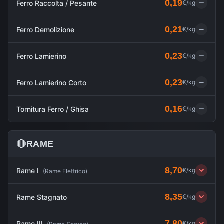
0,19
Ferro Raccolta / Pesante
€/kg
0,21
Ferro Demolizione
€/kg
0,23
Ferro Lamierino
€/kg
0,23
Ferro Lamierino Corto
€/kg
0,16
Tornitura Ferro / Ghisa
€/kg
🔴
RAME
8,70
Rame I
€/kg
(
Rame Elettrico
)
8,35
Rame Stagnato
€/kg
7,80
Rame III
€/kg