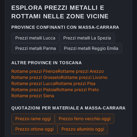
ESPLORA PREZZI METALLI E
ROTTAMI NELLE ZONE VICINE
PROVINCE CONFINANTI CON
MASSA-CARRARA
Prezzi metalli
Lucca
Prezzi metalli
La Spezia
Prezzi metalli
Parma
Prezzi metalli
Reggio Emilia
ALTRE PROVINCE IN
TOSCANA
Rottame prezzi
Firenze
Rottame prezzi
Arezzo
Rottame prezzi
Grosseto
Rottame prezzi
Livorno
Rottame prezzi
Lucca
Rottame prezzi
Pisa
Rottame prezzi
Pistoia
Rottame prezzi
Prato
Rottame prezzi
Siena
QUOTAZIONI PER MATERIALE A
MASSA-CARRARA
Prezzo rame
oggi
Prezzo ferro vecchio
oggi
Prezzo ottone
oggi
Prezzo alluminio
oggi