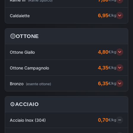
(
Rame Sporco
)
6,95
Caldaiette
€/kg
🟡
OTTONE
4,80
Ottone Giallo
€/kg
4,35
Ottone Campagnolo
€/kg
6,35
Bronzo
€/kg
(
esente ottone
)
⚙️
ACCIAIO
0,70
Acciaio Inox (304)
€/kg