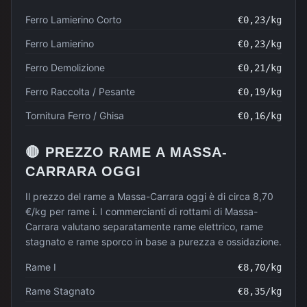
Ferro Lamierino Corto
€
0,23
/kg
Ferro Lamierino
€
0,23
/kg
Ferro Demolizione
€
0,21
/kg
Ferro Raccolta / Pesante
€
0,19
/kg
Tornitura Ferro / Ghisa
€
0,16
/kg
🔴
PREZZO
RAME
A
MASSA-
CARRARA
OGGI
Il prezzo del rame a Massa-Carrara oggi è di circa 8,70
€/kg per rame i. I commercianti di rottami di Massa-
Carrara valutano separatamente rame elettrico, rame
stagnato e rame sporco in base a purezza e ossidazione.
Rame I
€
8,70
/kg
Rame Stagnato
€
8,35
/kg