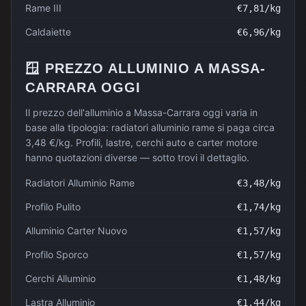
Rame III
€
7,81
/kg
Caldaiette
€
6,96
/kg
🪟
PREZZO
ALLUMINIO
A
MASSA-
CARRARA
OGGI
Il prezzo dell'alluminio a Massa-Carrara oggi varia in
base alla tipologia: radiatori alluminio rame si paga circa
3,48 €/kg. Profili, lastre, cerchi auto e carter motore
hanno quotazioni diverse — sotto trovi il dettaglio.
Radiatori Alluminio Rame
€
3,48
/kg
Profilo Pulito
€
1,74
/kg
Alluminio Carter Nuovo
€
1,57
/kg
Profilo Sporco
€
1,57
/kg
Cerchi Alluminio
€
1,48
/kg
Lastra Alluminio
€
1,44
/kg