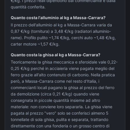
€/kg. I prezzi reali dipendono dal commerciante e dalla
quantità conferita.
Quanto costa l'alluminio al kg a Massa-Carrara?
Il prezzo dell'alluminio al kg a Massa-Carrara varia da
0,87 €/kg (tornitura) a 3,48 €/kg (radiatori alluminio-
rame). Profilo pulito ~1,74 €/kg, cerchi auto ~1,48 €/kg,
carter motore ~1,57 €/kg.
Quanto costa la ghisa al kg a Massa-Carrara?
Teoricamente la ghisa meccanica e sferoidale vale 0,22-
0,25 €/kg perché in acciaieria viene pagata meglio del
ferro grazie all'alto contenuto di carbonio. Nella pratica
però, a Massa-Carrara come nel resto d'Italia, i
commercianti locali pagano la ghisa al prezzo del ferro
da demolizione (circa 0,21 €/kg) quando viene
consegnata in piccole quantità insieme ad altro
materiale: non conviene loro separarla. La ghisa viene
pagata al prezzo "vero" solo se conferisci almeno 5
tonnellate di sola ghisa, pulita e separata, trattando
direttamente con una fonderia o un grosso centro di