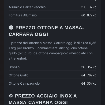
Alluminio Carter Vecchio
€
1,13
/kg
Tornitura Alluminio
€
0,87
/kg
🟡
PREZZO
OTTONE
A
MASSA-
CARRARA
OGGI
Il prezzo dell'ottone a Massa-Carrara oggi è di circa 6,35
€/kg per bronzo. I commercianti distinguono ottone
giallo (più puro) da ottone campagnolo (mescolato con
altre leghe).
Bronzo
€
6,35
/kg
Ottone Giallo
€
4,79
/kg
Ottone Campagnolo
€
4,35
/kg
⚙️
PREZZO
ACCIAIO INOX
A
MASSA-CARRARA
OGGI