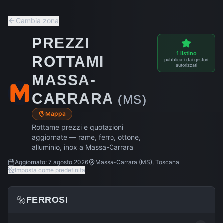
Cambia zona
PREZZI
1
listino
ROTTAMI
pubblicati dai gestori
autorizzati
MASSA-
CARRARA
(
MS
)
Mappa
Rottame prezzi e quotazioni
aggiornate — rame, ferro, ottone,
alluminio, inox a
Massa-Carrara
Aggiornato:
7 agosto 2026
Massa-Carrara
(
MS
),
Toscana
Imposta come predefinita
🔩
FERROSI