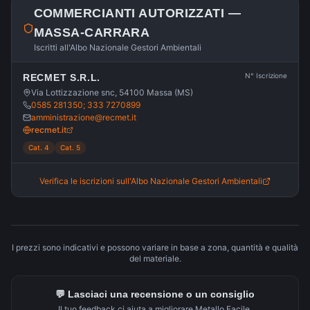
COMMERCIANTI AUTORIZZATI —
MASSA-CARRARA
Iscritti all'Albo Nazionale Gestori Ambientali
N° Iscrizione
RECMET S.R.L.
Via Lottizzazione snc, 54100 Massa (MS)
0585 281350; 333 7270899
amministrazione@recmet.it
recmet.it
Cat. 4
Cat. 5
Verifica le iscrizioni sull'Albo Nazionale Gestori Ambientali
I prezzi sono indicativi e possono variare in base a zona, quantità e qualità
del materiale.
💬 Lasciaci una recensione o un consiglio
Il tuo feedback ci aiuta a migliorare Metallo Facile.