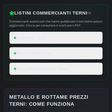
LISTINI COMMERCIANTI
TERNI
(
3
)
Commercianti autorizzati che hanno pubblicato il loro listino prezzi
aggiornato. Clicca per consultare e scaricare il PDF.
EcoMetal Terni
Ferro & Rame Terni
Nuova Rottamazione Terni
METALLO E ROTTAME PREZZI
TERNI
: COME FUNZIONA