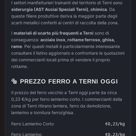
I settori manifatturieri trainanti del territorio di
Terni
sono
siderurgia (AST Acciai Speciali Terni), chimica
. Da
queste filiere produttive deriva la maggior parte degli
scarti metallici conferiti ai centri di raccolta della zona.
I
materiali di scarto più frequenti a
Terni
sono di
conseguenza:
acciaio inox, rottame ferroso, ghisa,
rame
. Per questi metalli è particolarmente interessante
consultare il listino aggiornato e confrontare le quotazioni
dei commercianti locali prima di vendere il proprio
rottame.
🔩
PREZZO
FERRO
A
TERNI
OGGI
Il prezzo del ferro vecchio a Terni oggi parte da circa
0,23 €/kg per ferro lamierino corto. I commercianti della
zona di Terni ritirano lamiera, ferro da demolizione,
lamierino e tornitura ferro/ghisa.
Ferro Lamierino Corto
€
0,23
/kg
Ferro Lamierino
€
0,23
/kg