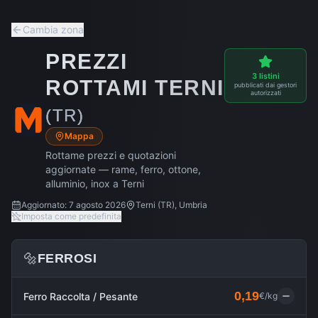
Cambia zona
PREZZI
3
listini
ROTTAMI
TERNI
pubblicati dai gestori
autorizzati
(
TR
)
Mappa
Rottame prezzi e quotazioni
aggiornate — rame, ferro, ottone,
alluminio, inox a
Terni
Aggiornato:
7 agosto 2026
Terni
(
TR
),
Umbria
Imposta come predefinita
🔩
FERROSI
0,19
Ferro Raccolta / Pesante
€/kg