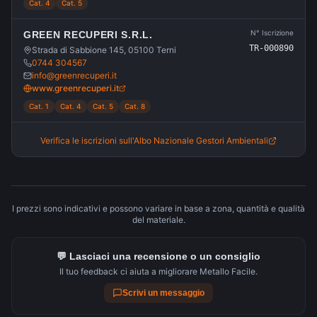
Cat. 4
Cat. 5
N° Iscrizione
GREEN RECUPERI S.R.L.
TR-000890
Strada di Sabbione 145, 05100 Terni
0744 304567
info@greenrecuperi.it
www.greenrecuperi.it
Cat. 1
Cat. 4
Cat. 5
Cat. 8
Verifica le iscrizioni sull'Albo Nazionale Gestori Ambientali
I prezzi sono indicativi e possono variare in base a zona, quantità e qualità
del materiale.
💬 Lasciaci una recensione o un consiglio
Il tuo feedback ci aiuta a migliorare Metallo Facile.
Scrivi un messaggio