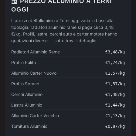
🪟
PREZZO
ALLUMINIO
A
TERNI
OGGI
Il prezzo dell'alluminio a Terni oggi varia in base alla
tipologia: radiatori alluminio rame si paga circa 3,48
€/kg. Profili, lastre, cerchi auto e carter motore hanno
quotazioni diverse — sotto trovi il dettaglio.
Radiatori Alluminio Rame
€
3,48
/kg
Profilo Pulito
€
1,74
/kg
Alluminio Carter Nuovo
€
1,57
/kg
Profilo Sporco
€
1,57
/kg
Cerchi Alluminio
€
1,48
/kg
Lastra Alluminio
€
1,44
/kg
Alluminio Carter Vecchio
€
1,13
/kg
Tornitura Alluminio
€
0,87
/kg