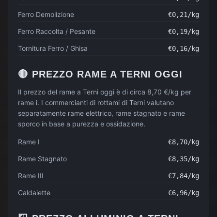
Ferro Demolizione
€
0,21
/kg
Ferro Raccolta / Pesante
€
0,19
/kg
Tornitura Ferro / Ghisa
€
0,16
/kg
🔴
PREZZO
RAME
A
TERNI
OGGI
Il prezzo del rame a Terni oggi è di circa 8,70 €/kg per
rame i. I commercianti di rottami di Terni valutano
separatamente rame elettrico, rame stagnato e rame
sporco in base a purezza e ossidazione.
Rame I
€
8,70
/kg
Rame Stagnato
€
8,35
/kg
Rame III
€
7,84
/kg
Caldaiette
€
6,96
/kg