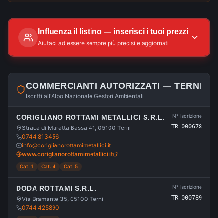
Influenza il listino — inserisci i tuoi prezzi
Aiutaci ad essere sempre più precisi e aggiornati
COMMERCIANTI AUTORIZZATI —
TERNI
Iscritti all'Albo Nazionale Gestori Ambientali
N° Iscrizione
CORIGLIANO ROTTAMI METALLICI S.R.L.
TR-000678
Strada di Maratta Bassa 41, 05100 Terni
0744 813456
info@coriglianorottamimetallici.it
www.coriglianorottamimetallici.it
Cat. 1
Cat. 4
Cat. 5
N° Iscrizione
DODA ROTTAMI S.R.L.
TR-000789
Via Bramante 35, 05100 Terni
0744 425890