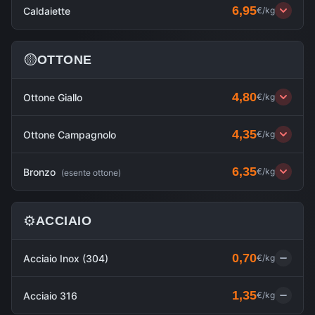
6,95
Caldaiette
€/kg
🟡
OTTONE
4,80
Ottone Giallo
€/kg
4,35
Ottone Campagnolo
€/kg
6,35
Bronzo
€/kg
(
esente ottone
)
⚙️
ACCIAIO
0,70
Acciaio Inox (304)
€/kg
1,35
Acciaio 316
€/kg