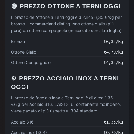
🟡
PREZZO
OTTONE
A
TERNI
OGGI
Il prezzo dell'ottone a Terni oggi è di circa 6,35 €/kg per
bronzo. I commercianti distinguono ottone giallo (più
puro) da ottone campagnolo (mescolato con altre leghe).
Bronzo
€
6,35
/kg
Ottone Giallo
€
4,79
/kg
Ottone Campagnolo
€
4,35
/kg
⚙️
PREZZO
ACCIAIO INOX
A
TERNI
OGGI
Il prezzo dell'acciaio inox a Terni oggi è di circa 1,35
€/kg per Acciaio 316. L'AISI 316, contenente molibdeno,
viene pagato di più rispetto al 304 standard.
Acciaio 316
€
1,35
/kg
Acciaio Inox (304)
€
0,70
/kg