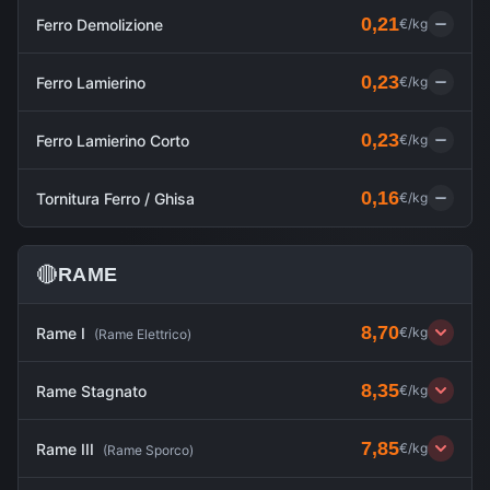
0,21
Ferro Demolizione
€/kg
0,23
Ferro Lamierino
€/kg
0,23
Ferro Lamierino Corto
€/kg
0,16
Tornitura Ferro / Ghisa
€/kg
🔴
RAME
8,70
Rame I
€/kg
(
Rame Elettrico
)
8,35
Rame Stagnato
€/kg
7,85
Rame III
€/kg
(
Rame Sporco
)