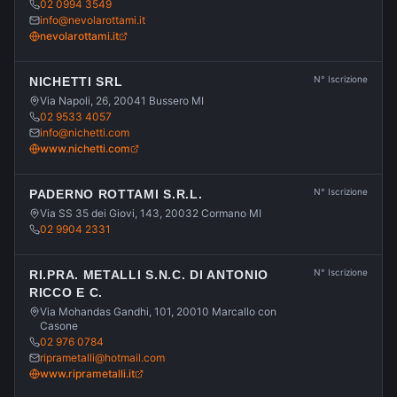
02 0994 3549
info@nevolarottami.it
nevolarottami.it
N° Iscrizione
NICHETTI SRL
Via Napoli, 26, 20041 Bussero MI
02 9533 4057
info@nichetti.com
www.nichetti.com
N° Iscrizione
PADERNO ROTTAMI S.R.L.
Via SS 35 dei Giovi, 143, 20032 Cormano MI
02 9904 2331
N° Iscrizione
RI.PRA. METALLI S.N.C. DI ANTONIO
RICCO E C.
Via Mohandas Gandhi, 101, 20010 Marcallo con
Casone
02 976 0784
riprametalli@hotmail.com
www.riprametalli.it