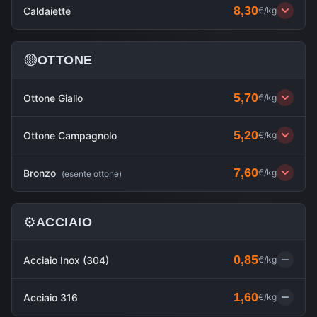
8,30
Caldaiette
€/kg
🟡
OTTONE
5,70
Ottone Giallo
€/kg
5,20
Ottone Campagnolo
€/kg
7,60
Bronzo
€/kg
(
esente ottone
)
⚙️
ACCIAIO
0,85
Acciaio Inox (304)
€/kg
1,60
Acciaio 316
€/kg