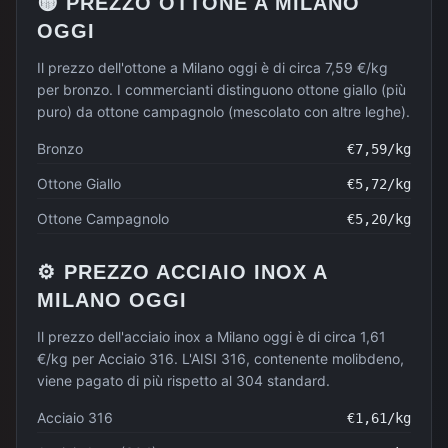
🟡
PREZZO
OTTONE
A
MILANO
OGGI
Il prezzo dell'ottone a Milano oggi è di circa 7,59 €/kg
per bronzo. I commercianti distinguono ottone giallo (più
puro) da ottone campagnolo (mescolato con altre leghe).
Bronzo
€
7,59
/kg
Ottone Giallo
€
5,72
/kg
Ottone Campagnolo
€
5,20
/kg
⚙️
PREZZO
ACCIAIO INOX
A
MILANO
OGGI
Il prezzo dell'acciaio inox a Milano oggi è di circa 1,61
€/kg per Acciaio 316. L'AISI 316, contenente molibdeno,
viene pagato di più rispetto al 304 standard.
Acciaio 316
€
1,61
/kg