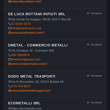
www.dbsrottami.net
N° Iscrizione
DE LUCA ROTTAMI RIFIUTI SRL
Via Alcide De Gasperi, 160/6, 20017 Rho MI
02 9390 6370
info@smaltimenti.com
www.smaltimenti.com
N° Iscrizione
DMETAL - COMMERCIO METALLI
Via Cimabue 18 – Cormano (MI)
380 2606916
dmetalsrl@gmail.com
www.vendererame.com
N° Iscrizione
DODO METAL TRASPORTI
Via IV Novembre, 92, 20021 Bollate MI
335 744 8637
www.dodometaltrasporti.it
N° Iscrizione
ECOMETALLI SRL
https://ecometalli.com