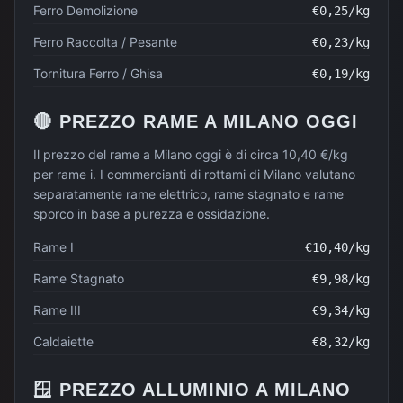
Ferro Demolizione
€
0,25
/kg
Ferro Raccolta / Pesante
€
0,23
/kg
Tornitura Ferro / Ghisa
€
0,19
/kg
🔴
PREZZO
RAME
A
MILANO
OGGI
Il prezzo del rame a Milano oggi è di circa 10,40 €/kg
per rame i. I commercianti di rottami di Milano valutano
separatamente rame elettrico, rame stagnato e rame
sporco in base a purezza e ossidazione.
Rame I
€
10,40
/kg
Rame Stagnato
€
9,98
/kg
Rame III
€
9,34
/kg
Caldaiette
€
8,32
/kg
🪟
PREZZO
ALLUMINIO
A
MILANO