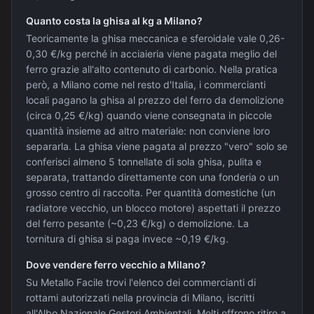
Quanto costa la ghisa al kg a Milano?
Teoricamente la ghisa meccanica e sferoidale vale 0,26-
0,30 €/kg perché in acciaieria viene pagata meglio del
ferro grazie all'alto contenuto di carbonio. Nella pratica
però, a Milano come nel resto d'Italia, i commercianti
locali pagano la ghisa al prezzo del ferro da demolizione
(circa 0,25 €/kg) quando viene consegnata in piccole
quantità insieme ad altro materiale: non conviene loro
separarla. La ghisa viene pagata al prezzo "vero" solo se
conferisci almeno 5 tonnellate di sola ghisa, pulita e
separata, trattando direttamente con una fonderia o un
grosso centro di raccolta. Per quantità domestiche (un
radiatore vecchio, un blocco motore) aspettati il prezzo
del ferro pesante (~0,23 €/kg) o demolizione. La
tornitura di ghisa si paga invece ~0,19 €/kg.
Dove vendere ferro vecchio a Milano?
Su Metallo Facile trovi l'elenco dei commercianti di
rottami autorizzati nella provincia di Milano, iscritti
all'Albo Nazionale Gestori Ambientali. Molti offrono ritiro a