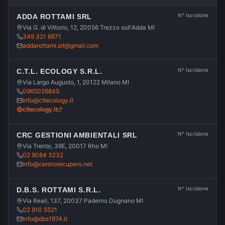
N° Iscrizione
ADDA ROTTAMI SRL
Via G. di Vittorio, 12, 20056 Trezzo sull'Adda MI
349 321 6671
addarottami.srl@gmail.com
N° Iscrizione
C.T.L. ECOLOGY S.R.L.
Via Largo Augusto, 1, 20122 Milano MI
0965026845
info@ctlecology.it
ctlecology.it
N° Iscrizione
CRC GESTIONI AMBIENTALI SRL
Via Trento, 39E, 20017 Rho MI
02 9084 3232
info@centrorecupero.net
N° Iscrizione
D.B.S. ROTTAMI S.R.L.
Via Reali, 137, 20037 Paderno Dugnano MI
02 910 5521
info@dbs1974.it