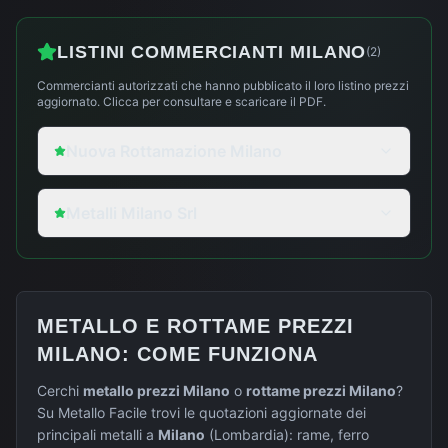
LISTINI COMMERCIANTI
MILANO
(
2
)
Commercianti autorizzati che hanno pubblicato il loro listino prezzi
aggiornato. Clicca per consultare e scaricare il PDF.
Nuova Rottamazione Milano
Metalli Milano Srl
METALLO E ROTTAME PREZZI
MILANO
: COME FUNZIONA
Cerchi
metallo prezzi
Milano
o
rottame prezzi
Milano
?
Su Metallo Facile trovi le quotazioni aggiornate dei
principali metalli a
Milano
(
Lombardia
): rame, ferro