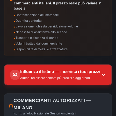
commercianti italiani
. Il prezzo reale può variare in
base a:
Contaminazione del materiale
•
Quantità conferita
•
Lavorazione richiesta per riduzione volume
•
Necessità di assistenza allo scarico
•
Trasporto e distanza di carico
•
Volumi trattati dal commerciante
•
Disponibilità di mezzi e attrezzature
•
Influenza il listino — inserisci i tuoi prezzi
Aiutaci ad essere sempre più precisi e aggiornati
COMMERCIANTI AUTORIZZATI —
MILANO
Iscritti all'Albo Nazionale Gestori Ambientali