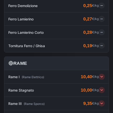
0,25
Ferro Demolizione
€/kg
0,27
Ferro Lamierino
€/kg
0,28
Ferro Lamierino Corto
€/kg
0,19
Tornitura Ferro / Ghisa
€/kg
🔴
RAME
10,40
Rame I
€/kg
(
Rame Elettrico
)
10,00
Rame Stagnato
€/kg
9,35
Rame III
€/kg
(
Rame Sporco
)