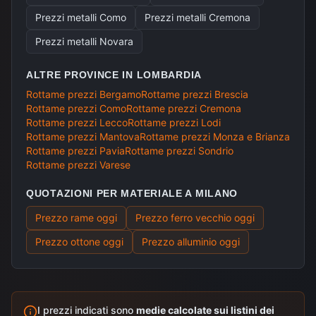
Prezzi metalli
Como
Prezzi metalli
Cremona
Prezzi metalli
Novara
ALTRE PROVINCE IN
LOMBARDIA
Rottame prezzi
Bergamo
Rottame prezzi
Brescia
Rottame prezzi
Como
Rottame prezzi
Cremona
Rottame prezzi
Lecco
Rottame prezzi
Lodi
Rottame prezzi
Mantova
Rottame prezzi
Monza e Brianza
Rottame prezzi
Pavia
Rottame prezzi
Sondrio
Rottame prezzi
Varese
QUOTAZIONI PER MATERIALE A
MILANO
Prezzo rame
oggi
Prezzo ferro vecchio
oggi
Prezzo ottone
oggi
Prezzo alluminio
oggi
I prezzi indicati sono
medie calcolate sui listini dei