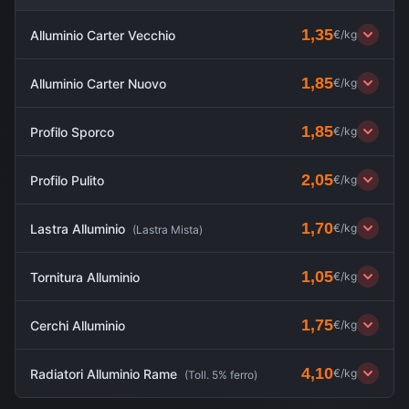
1,35
Alluminio Carter Vecchio
€/kg
1,85
Alluminio Carter Nuovo
€/kg
1,85
Profilo Sporco
€/kg
2,05
Profilo Pulito
€/kg
1,70
Lastra Alluminio
€/kg
(
Lastra Mista
)
1,05
Tornitura Alluminio
€/kg
1,75
Cerchi Alluminio
€/kg
4,10
Radiatori Alluminio Rame
€/kg
(
Toll. 5% ferro
)