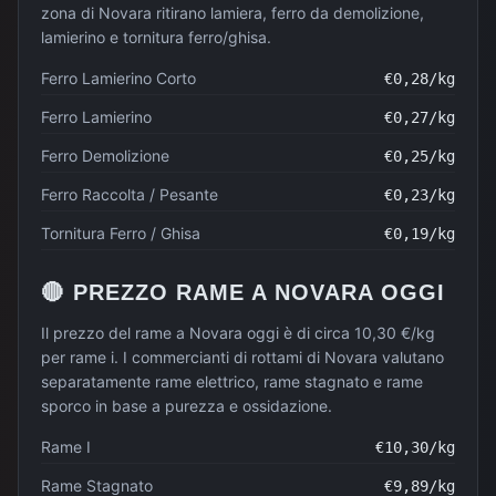
zona di Novara ritirano lamiera, ferro da demolizione,
lamierino e tornitura ferro/ghisa.
Ferro Lamierino Corto
€
0,28
/kg
Ferro Lamierino
€
0,27
/kg
Ferro Demolizione
€
0,25
/kg
Ferro Raccolta / Pesante
€
0,23
/kg
Tornitura Ferro / Ghisa
€
0,19
/kg
🔴
PREZZO
RAME
A
NOVARA
OGGI
Il prezzo del rame a Novara oggi è di circa 10,30 €/kg
per rame i. I commercianti di rottami di Novara valutano
separatamente rame elettrico, rame stagnato e rame
sporco in base a purezza e ossidazione.
Rame I
€
10,30
/kg
Rame Stagnato
€
9,89
/kg