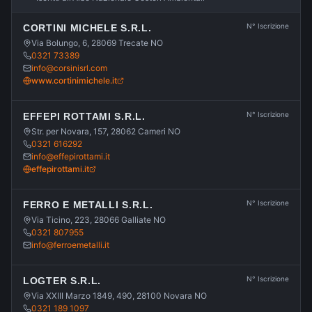
N° Iscrizione
CORTINI MICHELE S.R.L.
Via Bolungo, 6, 28069 Trecate NO
0321 73389
info@corsinisrl.com
www.cortinimichele.it
N° Iscrizione
EFFEPI ROTTAMI S.R.L.
Str. per Novara, 157, 28062 Cameri NO
0321 616292
info@effepirottami.it
effepirottami.it
N° Iscrizione
FERRO E METALLI S.R.L.
Via Ticino, 223, 28066 Galliate NO
0321 807955
info@ferroemetalli.it
N° Iscrizione
LOGTER S.R.L.
Via XXIII Marzo 1849, 490, 28100 Novara NO
0321 189 1097