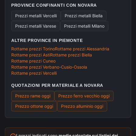
PROVINCE CONFINANTI CON
NOVARA
Prezzi metalli
Vercelli
Prezzi metalli
Biella
Prezzi metalli
Varese
Prezzi metalli
Milano
ALTRE PROVINCE IN
PIEMONTE
Rottame prezzi
Torino
Rottame prezzi
Alessandria
Rottame prezzi
Asti
Rottame prezzi
Biella
Rottame prezzi
Cuneo
Rottame prezzi
Verbano-Cusio-Ossola
Rottame prezzi
Vercelli
QUOTAZIONI PER MATERIALE A
NOVARA
Prezzo rame
oggi
Prezzo ferro vecchio
oggi
Prezzo ottone
oggi
Prezzo alluminio
oggi
I prezzi indicati sono
medie calcolate sui listini dei