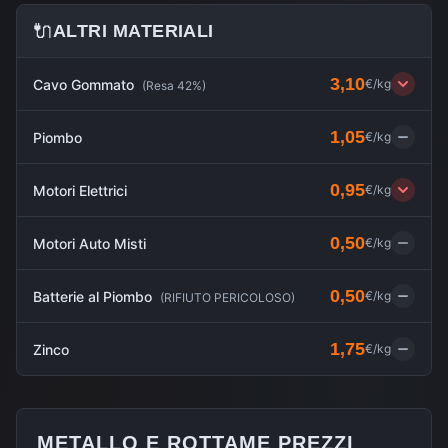
🔌
ALTRI MATERIALI
3,10
Cavo Gommato
€/kg
(
Resa 42%
)
1,05
Piombo
€/kg
0,95
Motori Elettrici
€/kg
0,50
Motori Auto Misti
€/kg
0,50
Batterie al Piombo
€/kg
(
RIFIUTO PERICOLOSO
)
1,75
Zinco
€/kg
METALLO E ROTTAME PREZZI