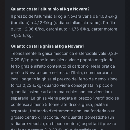
Quanto costa l'alluminio al kg a Novara?
Il prezzo dell'alluminio al kg a Novara varia da 1,03 €/kg
(tornitura) a 4,12 €/kg (radiatori alluminio-rame). Profilo
pulito ~2,06 €/kg, cerchi auto ~1,75 €/kg, carter motore
~1,85 €/kg.
Quanto costa la ghisa al kg a Novara?
Teoricamente la ghisa meccanica e sferoidale vale 0,26-
0,29 €/kg perché in acciaieria viene pagata meglio del
ferro grazie all'alto contenuto di carbonio. Nella pratica
però, a Novara come nel resto d'Italia, i commercianti
locali pagano la ghisa al prezzo del ferro da demolizione
(circa 0,25 €/kg) quando viene consegnata in piccole
quantità insieme ad altro materiale: non conviene loro
separarla. La ghisa viene pagata al prezzo "vero" solo se
conferisci almeno 5 tonnellate di sola ghisa, pulita e
separata, trattando direttamente con una fonderia o un
grosso centro di raccolta. Per quantità domestiche (un
radiatore vecchio, un blocco motore) aspettati il prezzo
del ferro pesante (~0,23 €/kg) o demolizione. La