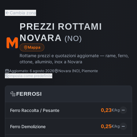
Cambia zona
PREZZI ROTTAMI
NOVARA
(
NO
)
Mappa
Rottame prezzi e quotazioni aggiornate — rame, ferro,
ottone, alluminio, inox a
Novara
Aggiornato:
6 agosto 2026
Novara
(
NO
),
Piemonte
Imposta come predefinita
🔩
FERROSI
0,23
Ferro Raccolta / Pesante
€/kg
0,25
Ferro Demolizione
€/kg