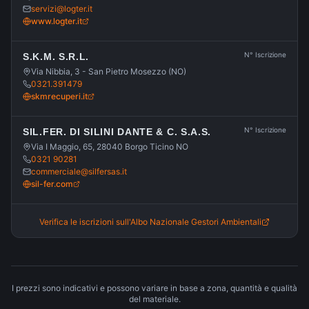
servizi@logter.it
www.logter.it
N° Iscrizione
S.K.M. S.R.L.
Via Nibbia, 3 - San Pietro Mosezzo (NO)
0321.391479
skmrecuperi.it
N° Iscrizione
SIL.FER. DI SILINI DANTE & C. S.A.S.
Via I Maggio, 65, 28040 Borgo Ticino NO
0321 90281
commerciale@silfersas.it
sil-fer.com
Verifica le iscrizioni sull'Albo Nazionale Gestori Ambientali
I prezzi sono indicativi e possono variare in base a zona, quantità e qualità
del materiale.