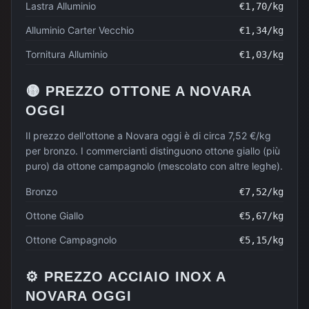
Lastra Alluminio
€
1,70
/kg
Alluminio Carter Vecchio
€
1,34
/kg
Tornitura Alluminio
€
1,03
/kg
🟡
PREZZO
OTTONE
A
NOVARA
OGGI
Il prezzo dell'ottone a Novara oggi è di circa 7,52 €/kg
per bronzo. I commercianti distinguono ottone giallo (più
puro) da ottone campagnolo (mescolato con altre leghe).
Bronzo
€
7,52
/kg
Ottone Giallo
€
5,67
/kg
Ottone Campagnolo
€
5,15
/kg
⚙️
PREZZO
ACCIAIO INOX
A
NOVARA
OGGI