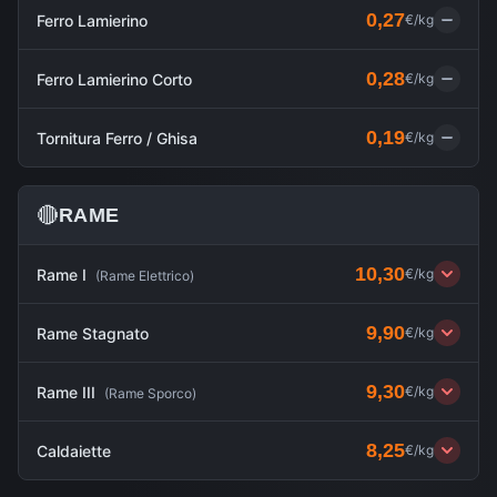
0,27
Ferro Lamierino
€/kg
0,28
Ferro Lamierino Corto
€/kg
0,19
Tornitura Ferro / Ghisa
€/kg
🔴
RAME
10,30
Rame I
€/kg
(
Rame Elettrico
)
9,90
Rame Stagnato
€/kg
9,30
Rame III
€/kg
(
Rame Sporco
)
8,25
Caldaiette
€/kg