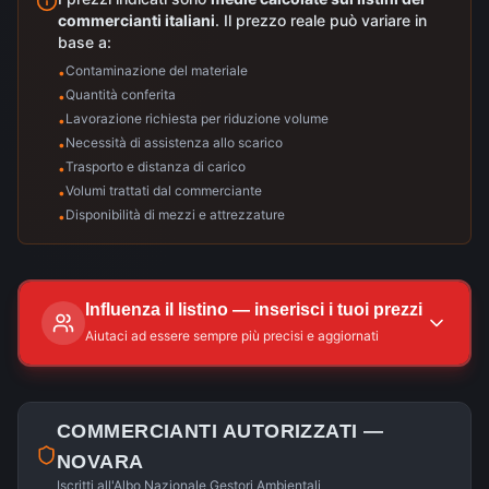
commercianti italiani
. Il prezzo reale può variare in
base a:
Contaminazione del materiale
•
Quantità conferita
•
Lavorazione richiesta per riduzione volume
•
Necessità di assistenza allo scarico
•
Trasporto e distanza di carico
•
Volumi trattati dal commerciante
•
Disponibilità di mezzi e attrezzature
•
Influenza il listino — inserisci i tuoi prezzi
Aiutaci ad essere sempre più precisi e aggiornati
COMMERCIANTI AUTORIZZATI —
NOVARA
Iscritti all'Albo Nazionale Gestori Ambientali