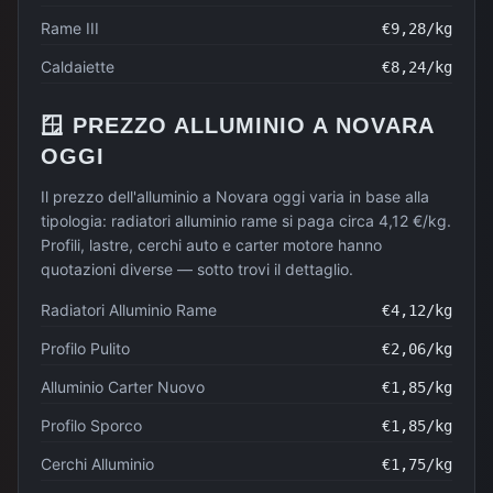
Rame III
€
9,28
/kg
Caldaiette
€
8,24
/kg
🪟
PREZZO
ALLUMINIO
A
NOVARA
OGGI
Il prezzo dell'alluminio a Novara oggi varia in base alla
tipologia: radiatori alluminio rame si paga circa 4,12 €/kg.
Profili, lastre, cerchi auto e carter motore hanno
quotazioni diverse — sotto trovi il dettaglio.
Radiatori Alluminio Rame
€
4,12
/kg
Profilo Pulito
€
2,06
/kg
Alluminio Carter Nuovo
€
1,85
/kg
Profilo Sporco
€
1,85
/kg
Cerchi Alluminio
€
1,75
/kg