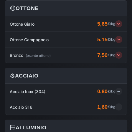
🟡
OTTONE
5,65
Ottone Giallo
€/kg
5,15
Ottone Campagnolo
€/kg
7,50
Bronzo
€/kg
(
esente ottone
)
⚙️
ACCIAIO
0,80
Acciaio Inox (304)
€/kg
1,60
Acciaio 316
€/kg
🪟
ALLUMINIO