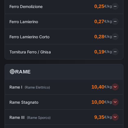
0,25
Ferro Demolizione
€/kg
0,27
Ferro Lamierino
€/kg
0,28
Ferro Lamierino Corto
€/kg
0,19
Tornitura Ferro / Ghisa
€/kg
🔴
RAME
10,40
Rame I
€/kg
(
Rame Elettrico
)
10,00
Rame Stagnato
€/kg
9,35
Rame III
€/kg
(
Rame Sporco
)