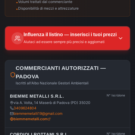
Volumi trattati dal commerciante
•
Disponibilità di mezzi e attrezzature
•
Influenza il listino — inserisci i tuoi prezzi
Aiutaci ad essere sempre più precisi e aggiornati
COMMERCIANTI AUTORIZZATI —
PADOVA
Iscritti all'Albo Nazionale Gestori Ambientali
N° Iscrizione
BIEMME METALLI S.R.L.
via A. Volta, 14 Maserà di Padova (PD) 35020
3409624804
biemmemetalli19@gmail.com
biemmemetalli.com
N° Iscrizione
CORDIOLI ROTTAMI S.R.L.