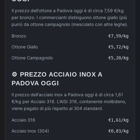
Il prezzo dell'ottone a Padova oggi è di circa 7,59 €/kg
per bronzo. I commercianti distinguono ottone giallo (più
puro) da ottone campagnolo (mescolato con altre leghe).
Bronzo
€
7,59
/kg
Ottone Giallo
€
5,72
/kg
Ottone Campagnolo
€
5,20
/kg
⚙️
PREZZO
ACCIAIO INOX
A
PADOVA
OGGI
Il prezzo dell'acciaio inox a Padova oggi è di circa 1,61
€/kg per Acciaio 316. L'AISI 316, contenente molibdeno,
viene pagato di più rispetto al 304 standard.
Acciaio 316
€
1,61
/kg
Acciaio Inox (304)
€
0,83
/kg