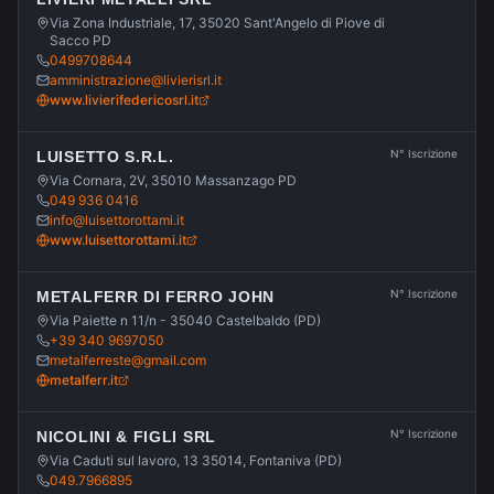
Via Zona Industriale, 17, 35020 Sant'Angelo di Piove di
Sacco PD
0499708644
amministrazione@livierisrl.it
www.livierifedericosrl.it
N° Iscrizione
LUISETTO S.R.L.
Via Cornara, 2V, 35010 Massanzago PD
049 936 0416
info@luisettorottami.it
www.luisettorottami.it
N° Iscrizione
METALFERR DI FERRO JOHN
Via Paiette n 11/n - 35040 Castelbaldo (PD)
+39 340 9697050
metalferreste@gmail.com
metalferr.it
N° Iscrizione
NICOLINI & FIGLI SRL
Via Caduti sul lavoro, 13 35014, Fontaniva (PD)
049.7966895