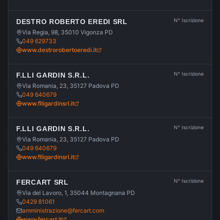
N° Iscrizione
DESTRO ROBERTO EREDI SRL
Via Regia, 98, 35010 Vigonza PD
049 629733
www.destrorobertoeredi.it
N° Iscrizione
F.LLI GARDIN S.R.L.
Via Romania, 23, 35127 Padova PD
049 640679
www.flligardinsrl.it
N° Iscrizione
F.LLI GARDIN S.R.L.
Via Romania, 23, 35127 Padova PD
049 640679
www.flligardinsrl.it
N° Iscrizione
FERCART SRL
Via del Lavoro, 1, 35044 Montagnana PD
0429 81061
amministrazione@fercart.com
www.fercart.it