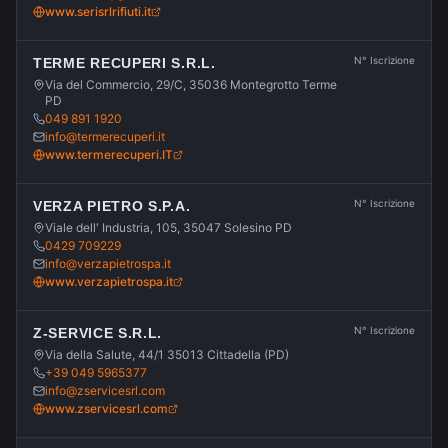
www.serisrlrifiuti.it
N° Iscrizione
TERME RECUPERI S.R.L.
Via del Commercio, 29/C, 35036 Montegrotto Terme
PD
049 891 1920
info@termerecuperi.it
www.termerecuperi.IT
N° Iscrizione
VERZA PIETRO S.P.A.
Viale dell' Industria, 105, 35047 Solesino PD
0429 709229
info@verzapietrospa.it
www.verzapietrospa.it
N° Iscrizione
Z-SERVICE S.R.L.
Via della Salute, 44/1 35013 Cittadella (PD)
+39 049 5965377
info@zservicesrl.com
www.zservicesrl.com