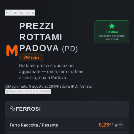
Cambia zona
PREZZI
1
listino
ROTTAMI
pubblicati dai gestori
autorizzati
PADOVA
(
PD
)
Mappa
Rottame prezzi e quotazioni
aggiornate — rame, ferro, ottone,
alluminio, inox a
Padova
Aggiornato:
9 agosto 2026
Padova
(
PD
),
Veneto
Imposta come predefinita
🔩
FERROSI
0,23
Ferro Raccolta / Pesante
€/kg