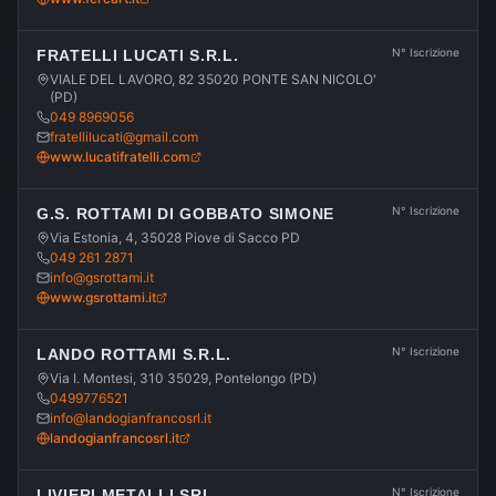
N° Iscrizione
FRATELLI LUCATI S.R.L.
VIALE DEL LAVORO, 82 35020 PONTE SAN NICOLO'
(PD)
049 8969056
fratellilucati@gmail.com
www.lucatifratelli.com
N° Iscrizione
G.S. ROTTAMI DI GOBBATO SIMONE
Via Estonia, 4, 35028 Piove di Sacco PD
049 261 2871
info@gsrottami.it
www.gsrottami.it
N° Iscrizione
LANDO ROTTAMI S.R.L.
Via I. Montesi, 310 35029, Pontelongo (PD)
0499776521
info@landogianfrancosrl.it
landogianfrancosrl.it
N° Iscrizione
LIVIERI METALLI SRL