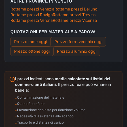
ALTRE PROVINCE IN
VENETO
Rottame prezzi
Venezia
Rottame prezzi
Belluno
Rottame prezzi
Rovigo
Rottame prezzi
Treviso
Rottame prezzi
Verona
Rottame prezzi
Vicenza
QUOTAZIONI PER MATERIALE A
PADOVA
Prezzo rame
oggi
Prezzo ferro vecchio
oggi
Prezzo ottone
oggi
Prezzo alluminio
oggi
I prezzi indicati sono
medie calcolate sui listini dei
commercianti italiani
. Il prezzo reale può variare in
base a:
Contaminazione del materiale
•
Quantità conferita
•
Lavorazione richiesta per riduzione volume
•
Necessità di assistenza allo scarico
•
Trasporto e distanza di carico
•