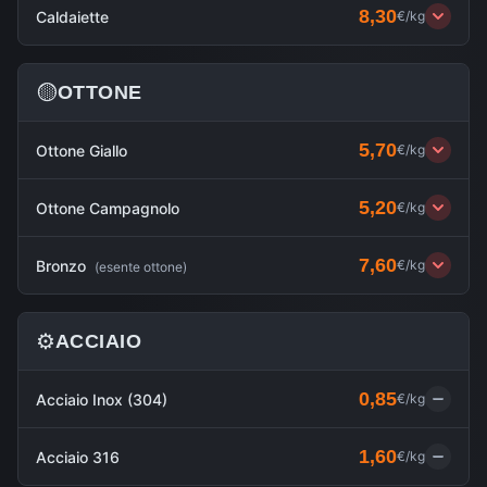
8,30
Caldaiette
€/kg
🟡
OTTONE
5,70
Ottone Giallo
€/kg
5,20
Ottone Campagnolo
€/kg
7,60
Bronzo
€/kg
(
esente ottone
)
⚙️
ACCIAIO
0,85
Acciaio Inox (304)
€/kg
1,60
Acciaio 316
€/kg