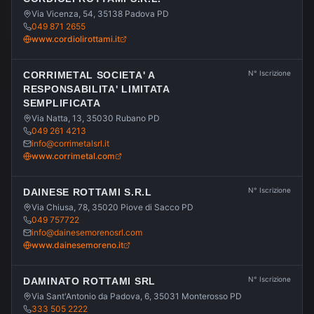
Via Vicenza, 54, 35138 Padova PD
049 871 2655
www.cordiolirottami.it
N° Iscrizione
CORRIMETAL SOCIETA' A
RESPONSABILITA' LIMITATA
SEMPLIFICATA
Via Natta, 13, 35030 Rubano PD
049 261 4213
info@corrimetalsrl.it
www.corrimetal.com
N° Iscrizione
DAINESE ROTTAMI S.R.L
Via Chiusa, 78, 35020 Piove di Sacco PD
049 757722
info@dainesemorenosrl.com
www.dainesemoreno.it
N° Iscrizione
DAMINATO ROTTAMI SRL
Via Sant'Antonio da Padova, 6, 35031 Monterosso PD
333 505 2222