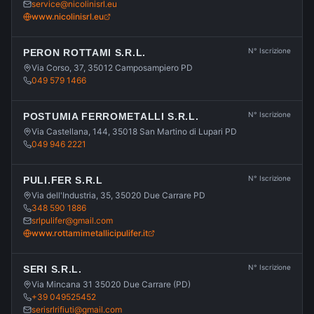
service@nicolinisrl.eu
www.nicolinisrl.eu
N° Iscrizione
PERON ROTTAMI S.R.L.
Via Corso, 37, 35012 Camposampiero PD
049 579 1466
N° Iscrizione
POSTUMIA FERROMETALLI S.R.L.
Via Castellana, 144, 35018 San Martino di Lupari PD
049 946 2221
N° Iscrizione
PULI.FER S.R.L
Via dell'Industria, 35, 35020 Due Carrare PD
348 590 1886
srlpulifer@gmail.com
www.rottamimetallicipulifer.it
N° Iscrizione
SERI S.R.L.
Via Mincana 31 35020 Due Carrare (PD)
+39 049525452
serisrlrifiuti@gmail.com