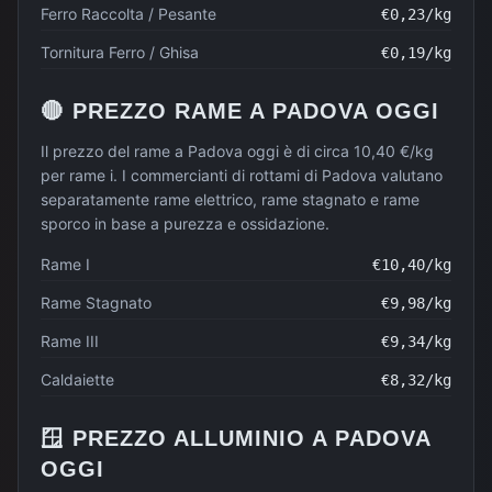
Ferro Raccolta / Pesante
€
0,23
/kg
Tornitura Ferro / Ghisa
€
0,19
/kg
🔴
PREZZO
RAME
A
PADOVA
OGGI
Il prezzo del rame a Padova oggi è di circa 10,40 €/kg
per rame i. I commercianti di rottami di Padova valutano
separatamente rame elettrico, rame stagnato e rame
sporco in base a purezza e ossidazione.
Rame I
€
10,40
/kg
Rame Stagnato
€
9,98
/kg
Rame III
€
9,34
/kg
Caldaiette
€
8,32
/kg
🪟
PREZZO
ALLUMINIO
A
PADOVA
OGGI