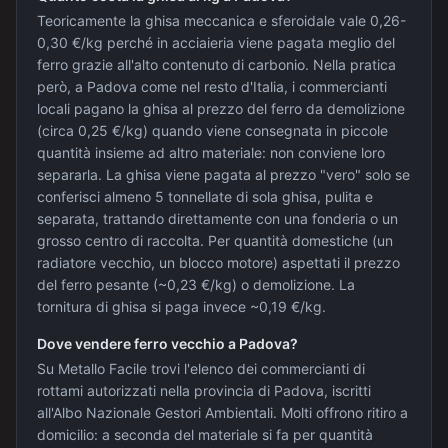
Teoricamente la ghisa meccanica e sferoidale vale 0,26-
0,30 €/kg perché in acciaieria viene pagata meglio del
ferro grazie all'alto contenuto di carbonio. Nella pratica
però, a Padova come nel resto d'Italia, i commercianti
locali pagano la ghisa al prezzo del ferro da demolizione
(circa 0,25 €/kg) quando viene consegnata in piccole
quantità insieme ad altro materiale: non conviene loro
separarla. La ghisa viene pagata al prezzo "vero" solo se
conferisci almeno 5 tonnellate di sola ghisa, pulita e
separata, trattando direttamente con una fonderia o un
grosso centro di raccolta. Per quantità domestiche (un
radiatore vecchio, un blocco motore) aspettati il prezzo
del ferro pesante (~0,23 €/kg) o demolizione. La
tornitura di ghisa si paga invece ~0,19 €/kg.
Dove vendere ferro vecchio a Padova?
Su Metallo Facile trovi l'elenco dei commercianti di
rottami autorizzati nella provincia di Padova, iscritti
all'Albo Nazionale Gestori Ambientali. Molti offrono ritiro a
domicilio: a seconda del materiale si fa per quantità