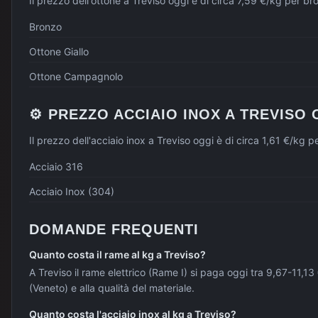
Il prezzo dell'ottone a Treviso oggi è di circa 7,59 €/kg per 
Bronzo
Ottone Giallo
Ottone Campagnolo
⚙️
PREZZO
ACCIAIO INOX
A
TREVISO
Il prezzo dell'acciaio inox a Treviso oggi è di circa 1,61 €/kg
Acciaio 316
Acciaio Inox (304)
DOMANDE FREQUENTI
Quanto costa il rame al kg a Treviso?
A Treviso il rame elettrico (Rame I) si paga oggi tra 9,67-11,1
(Veneto) e alla qualità del materiale.
Quanto costa l'acciaio inox al kg a Treviso?