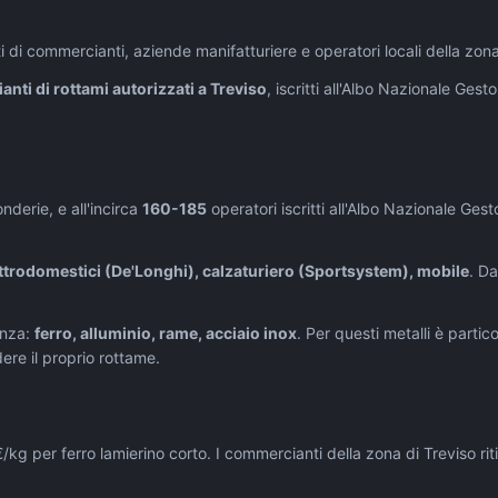
i di commercianti, aziende manifatturiere e operatori locali della zon
nti di rottami autorizzati a
Treviso
, iscritti all'Albo Nazionale Gest
onderie, e all'incirca
160-185
operatori iscritti all'Albo Nazionale Gesto
ttrodomestici (De'Longhi), calzaturiero (Sportsystem), mobile
. Da
nza:
ferro, alluminio, rame, acciaio inox
. Per questi metalli è partic
ere il proprio rottame.
/kg per ferro lamierino corto. I commercianti della zona di Treviso rit