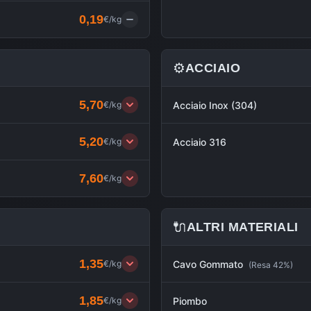
0,19
€/kg
⚙️
ACCIAIO
5,70
€/kg
Acciaio Inox (304)
5,20
€/kg
Acciaio 316
7,60
€/kg
🔌
ALTRI MATERIALI
1,35
€/kg
Cavo Gommato
(
Resa 42%
)
1,85
€/kg
Piombo