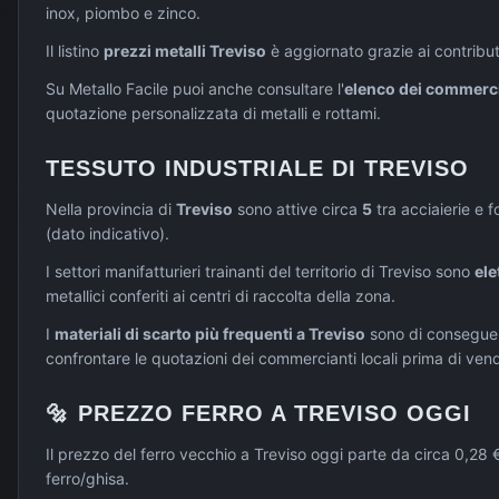
inox, piombo e zinco.
Il listino
prezzi metalli
Treviso
è aggiornato grazie ai contribut
Su Metallo Facile puoi anche consultare l'
elenco dei commercia
quotazione personalizzata di metalli e rottami.
TESSUTO INDUSTRIALE DI
TREVISO
Nella provincia di
Treviso
sono attive circa
5
tra acciaierie e f
(dato indicativo).
I settori manifatturieri trainanti del territorio di
Treviso
sono
ele
metallici conferiti ai centri di raccolta della zona.
I
materiali di scarto più frequenti a
Treviso
sono di consegue
confrontare le quotazioni dei commercianti locali prima di vend
🔩
PREZZO
FERRO
A
TREVISO
OGGI
Il prezzo del ferro vecchio a Treviso oggi parte da circa 0,28 €
ferro/ghisa.