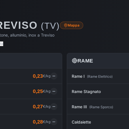
REVISO
(
TV
)
Mappa
one, alluminio, inox a
Treviso
ta
🔴
RAME
0,23
€/kg
Rame I
(
Rame Elettrico
)
0,25
€/kg
Rame Stagnato
0,27
€/kg
Rame III
(
Rame Sporco
)
0,28
€/kg
Caldaiette