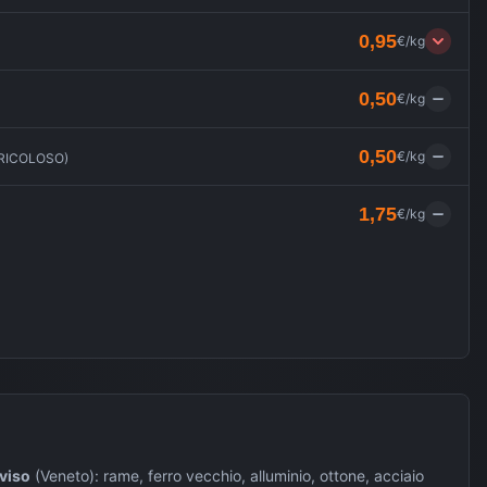
0,95
€/kg
0,50
€/kg
0,50
€/kg
ERICOLOSO
)
1,75
€/kg
viso
(
Veneto
): rame, ferro vecchio, alluminio, ottone, acciaio