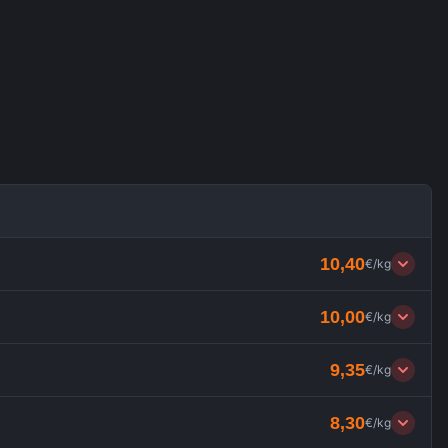
10,40
€/kg
10,00
€/kg
9,35
€/kg
8,30
€/kg