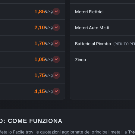
1,85
€/kg
Motori Elettrici
2,10
€/kg
Motori Auto Misti
1,70
€/kg
Batterie al Piombo
(
RIFIUTO P
1,05
€/kg
Zinco
1,75
€/kg
4,15
€/kg
O
: COME FUNZIONA
etallo Facile trovi le quotazioni aggiornate dei principali metalli a
Tre