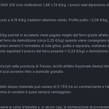
 l'AISI 316 (con molibdeno) 1,48-1,74 €/kg. I prezzi reali dipendono 
nitura) a 4,16 €/kg (radiatori alluminio-rame). Profilo pulito ~2,08 €/k
kg perché in acciaieria viene pagata meglio del ferro grazie all'alto
 del ferro da demolizione (circa 0,25 €/kg) quando viene consegnata i
risci almeno 5 tonnellate di sola ghisa, pulita e separata, trattando
e) aspettati il prezzo del ferro pesante (~0,23 €/kg) o demolizione. 
izzati nella provincia di Treviso, iscritti all'Albo Nazionale Gestori Am
 può avvenire ritiro a domicilio gratuito.
 dello stesso materiale può variare di 5-15% tra un commerciante e l'altr
prima di vendere è quasi sempre vantaggioso.
essaria la carta d'identità e, in alcuni casi, la dichiarazione di prove