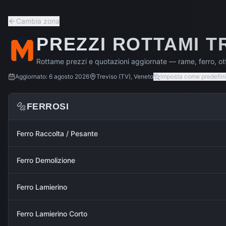
Cambia zona
PREZZI ROTTAMI
T
Rottame prezzi e quotazioni aggiornate — rame, ferro, ott
Aggiornato:
6 agosto 2026
Treviso
(
TV
),
Veneto
Imposta come predefini
🔩
FERROSI
Ferro Raccolta / Pesante
Ferro Demolizione
Ferro Lamierino
Ferro Lamierino Corto