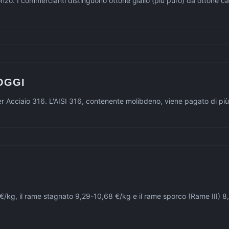
bronzo. I commercianti distinguono ottone giallo (più puro) da ottone 
OGGI
 per Acciaio 316. L'AISI 316, contenente molibdeno, viene pagato di pi
3 €/kg, il rame stagnato 9,29-10,68 €/kg e il rame sporco (Rame III) 